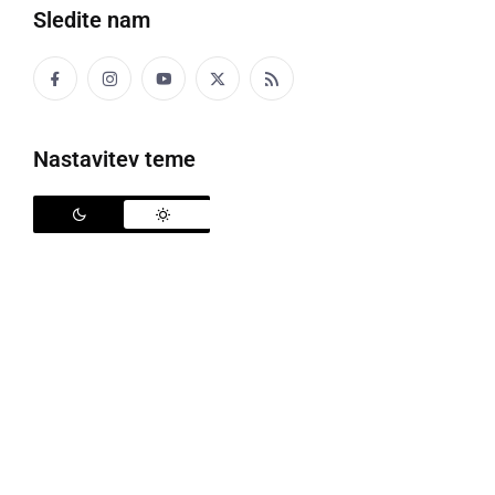
Sledite nam
Nastavitev teme
Obisk letnih vrtov bo odslej še en čas precej drugačen, kot smo vajeni
Določila Odloka o spremembah Odloka o začasni
prepovedi ponujanja in prodajanja blaga in storitev
potrošnikom v Republiki Sloveniji določajo, da je od
ponedeljka, 4. maja, dovoljeno izvajanje gostinske
dejavnosti na terasah in letnih vrtovih. Nacionalni