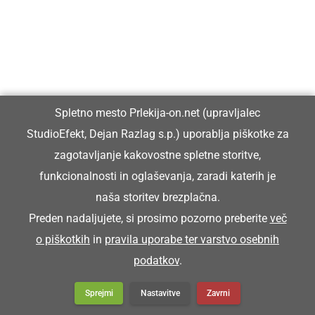
Prlekija-on.net je največji in najbolje obiskan spletni medij v
Spletno mesto Prlekija-on.net (upravljalec
Prlekiji.
StudioEfekt, Dejan Razlag s.p.) uporablja piškotke za
zagotavljanje kakovostne spletne storitve,
Vpisan je v razvid medijev, ki ga vodi Ministrstvo za kulturo
funkcionalnosti in oglaševanja, zaradi katerih je
Republike Slovenije, pod zaporedno številko 1529.
naša storitev brezplačna.
Preden nadaljujete, si prosimo pozorno preberite
več
Glavni in odgovorni urednik:
o piškotkih
in
pravila uporabe ter varstvo osebnih
Dejan Razlag
podatkov
.
info@prlekija-on.net
Sprejmi
Nastavitve
Zavrni