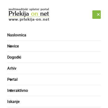
Prijava
NEDELJA, 9. AVGUST 2026
Naslovnica
Novice
Dogodki
Arhiv
GOSPODARSTVO
Portal
Tako bo na gostinskih
Interaktivno
terasah: razdalja vsaj
Iskanje
1,5 m, razkuževanje