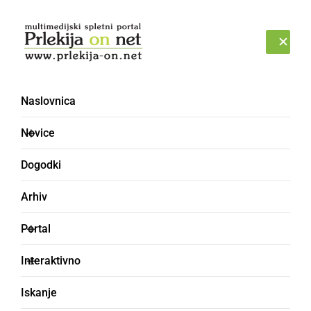
Prijava
NEDELJA, 9. AVGUST 2026
Naslovnica
Novice
Dogodki
Arhiv
GOSPODARSTVO
Portal
Gradu Borl se obetajo
Interaktivno
lepši časi: za obnovo 1,4
Iskanje
milijona evrov