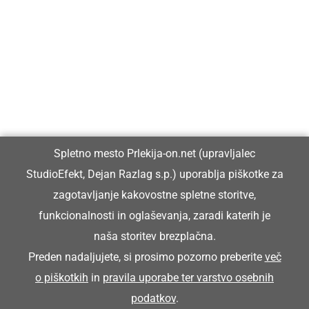
Prlekija-on.net je največji in najbolje obiskan spletni medij v
Prlekiji.
Vpisan je v razvid medijev, ki ga vodi Ministrstvo za kulturo
Republike Slovenije, pod zaporedno številko 1529.
Glavni in odgovorni urednik:
Spletno mesto Prlekija-on.net (upravljalec
Dejan Razlag
StudioEfekt, Dejan Razlag s.p.) uporablja piškotke za
info@prlekija-on.net
zagotavljanje kakovostne spletne storitve,
funkcionalnosti in oglaševanja, zaradi katerih je
naša storitev brezplačna.
Preden nadaljujete, si prosimo pozorno preberite
več
o piškotkih
in
pravila uporabe ter varstvo osebnih
© Prlekija-on.net | 2005 - 2026 | Vse pravice pridržane |
podatkov
.