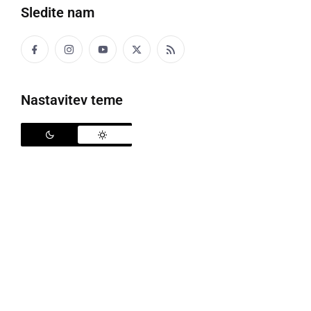
Sledite nam
Nastavitev teme
Grad Borl
Iz Ministrstva za kulturo so sporočili, da se bodo
pričela obnovitvena dela na gradu Borl v Dolanah v
občini Cirkulane. Vrednost del znaša 1.414.496,18
evrov, gre pa za projekt "Drava: Obnova in oživljanje
gradu Borl", ki je sofinanciran s strani Evropskega
sklada za regionalni razvoj.