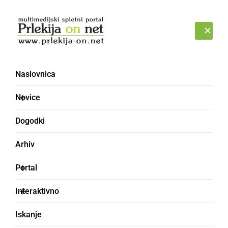
Prijava
PETEK, 7. AVGUST 2026
Naslovnica
Novice
Dogodki
Arhiv
GOSPODARSTVO
Portal
V ljutomerski občini
Interaktivno
ponovno odprti parki in
Iskanje
športna infrastruktura