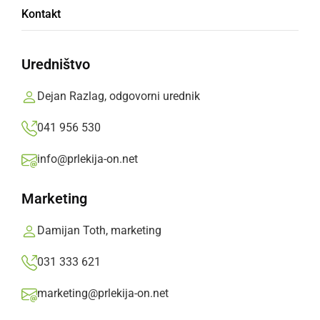
Kontakt
V občini Ljutomer se odpravljajo omejitveni
ukrepi koriščenja javnih površin in športne
Uredništvo
infrastrukture
Dejan Razlag, odgovorni urednik
Prlekija-on.net,
sreda, 6. maj 2020 ob 19:08
041 956 530
info@prlekija-on.net
»
Izberite
Prlekijo
kot svoj prednostni vir na Googlu
Marketing
Damijan Toth, marketing
031 333 621
marketing@prlekija-on.net