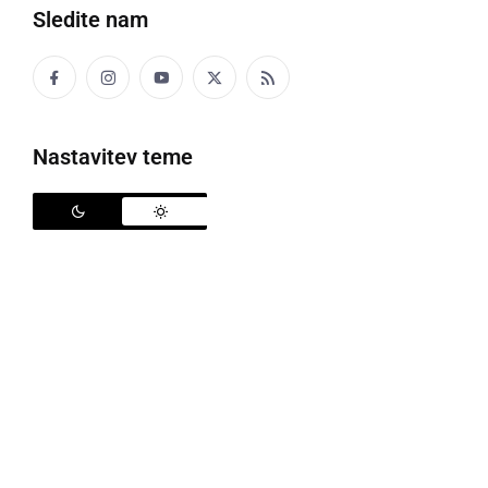
Sledite nam
Odprt je tudi Park I. slovenskega tabora, ki je v tem času povsem ozelenel
Nastavitev teme
Od srede, 6. maja, se v občini Ljutomer odpravljajo
omejitveni ukrepi koriščenja javnih površin in športne
infrastrukture. S tem se nazaj odpira tudi Park I.
slovenskega tabora, ki je skupaj s Parkom generala
Maistra bil zaprt od 30. marca. Park generala
Maistra se je odprl že 24. aprila, odslej pa so odprte
tudi zunanje športne površine in otroška igrala v
občini, ki so bila zaprta od 15. marca.