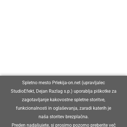
Prlekija-on.net je največji in najbolje obiskan spletni medij v
Prlekiji.
Vpisan je v razvid medijev, ki ga vodi Ministrstvo za kulturo
Republike Slovenije, pod zaporedno številko 1529.
Glavni in odgovorni urednik:
Spletno mesto Prlekija-on.net (upravljalec
Dejan Razlag
StudioEfekt, Dejan Razlag s.p.) uporablja piškotke za
info@prlekija-on.net
zagotavljanje kakovostne spletne storitve,
funkcionalnosti in oglaševanja, zaradi katerih je
naša storitev brezplačna.
Preden nadaljujete, si prosimo pozorno preberite
več