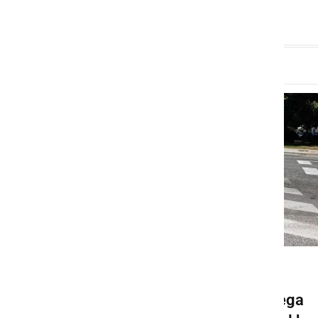
GOSPODARSTVO
Pričela se bo gradnja novega