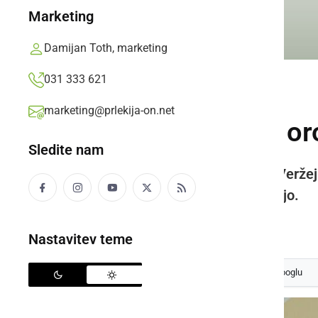
Marketing
Damijan Toth, marketing
031 333 621
ČRNA KRONIKA
marketing@prlekija-on.net
Oborožen moški oro
Sledite nam
Policisti so postavili blokade v Veržej
dejanja, storilca policisti še iščejo.
Prlekija-on.net,
sreda, 13. maj 2020 ob 16:45
Nastavitev teme
Izberite
Prlekijo
kot svoj prednostni vir na Googlu