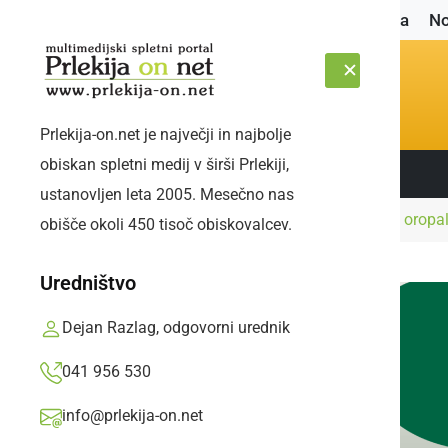
Naslovnica
No
Prlekija-on.net je največji in najbolje
obiskan spletni medij v širši Prlekiji,
Sledite nam:
PETEK, 7. AVGUST 2026
ustanovljen leta 2005. Mesečno nas
Naslovnica
Črna kronika
Oborožen moški oropal 
obišče okoli 450 tisoč obiskovalcev.
Uredništvo
Dejan Razlag, odgovorni urednik
041 956 530
info@prlekija-on.net