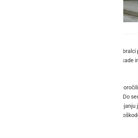
Rop bančne poslovalnice v Križevcih pri Ljutomeru
Uporabniki socialnih omrežij in naši bralci p
Vučji vasi, Žerovincih... postavili blokade 
za rop v Križevcih pri Ljutomeru.
Iz PU Murska Sobota so medtem sporočili, 
ustanove v Križevcih pri Ljutomeru. Do sed
zaposlenih zahteval gotovino. Po dejanju j
dejanja, storilca policisti še iščejo. Poškod
Več bo znanega po preiskavi.