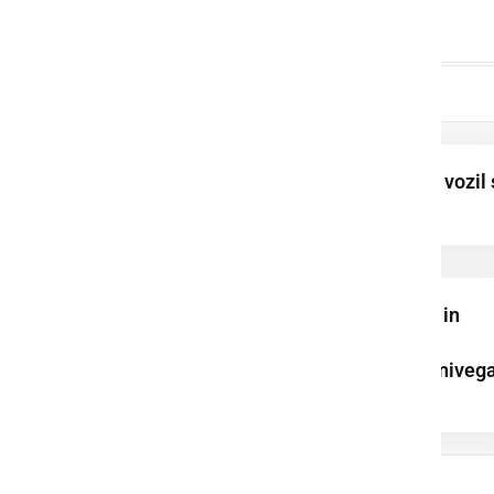
Namesto 80 km/h, vozil 
hitrostjo 155 km/h
Onesnaženje vode in
pogin rib: policija
preiskuje sum kazniveg
...