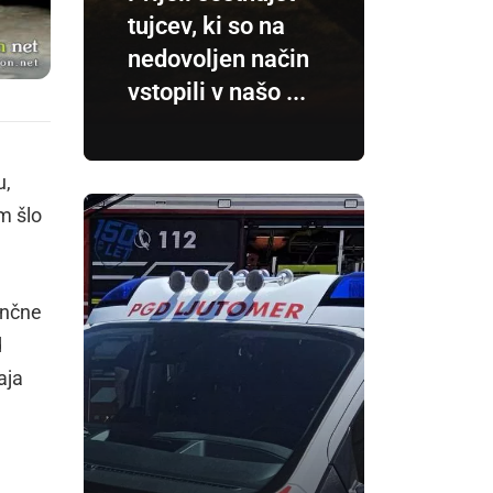
tujcev, ki so na
nedovoljen način
vstopili v našo ...
u,
em šlo
ančne
d
aja