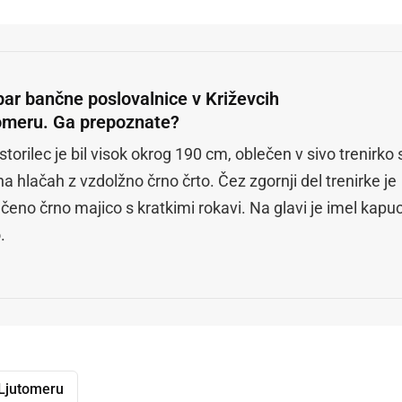
opar bančne poslovalnice v Križevcih
tomeru. Ga prepoznate?
torilec je bil visok okrog 190 cm, oblečen v sivo trenirko 
a hlačah z vzdolžno črno črto. Čez zgornji del trenirke je
čeno črno majico s kratkimi rokavi. Na glavi je imel kapu
.
 Ljutomeru