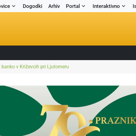
vice
Dogodki
Arhiv
Portal
Interaktivno
I
banko v Križevcih pri Ljutomeru