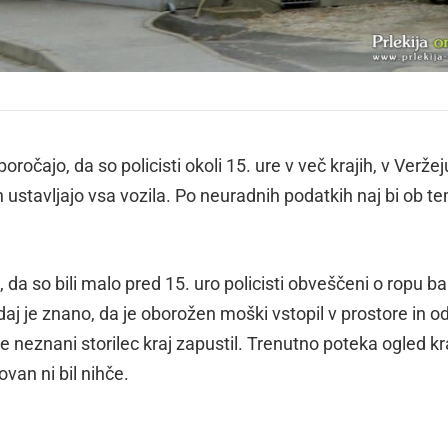
oročajo, da so policisti okoli 15. ure v več krajih, v Veržej
in ustavljajo vsa vozila. Po neuradnih podatkih naj bi ob t
da so bili malo pred 15. uro policisti obveščeni o ropu b
aj je znano, da je oborožen moški vstopil v prostore in o
e neznani storilec kraj zapustil. Trenutno poteka ogled kr
ovan ni bil nihče.