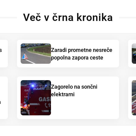
Več v črna kronika
s
Zaradi prometne nesreče
popolna zapora ceste
Zagorelo na sončni
elektrarni
a