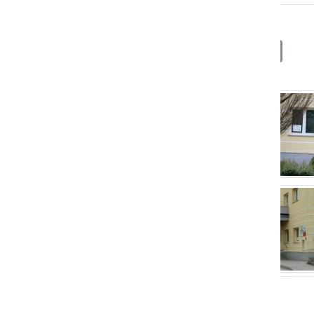
Deli
Facebook
X
Messenger
WhatsApp
Copy
PrintFrien
Email
Link