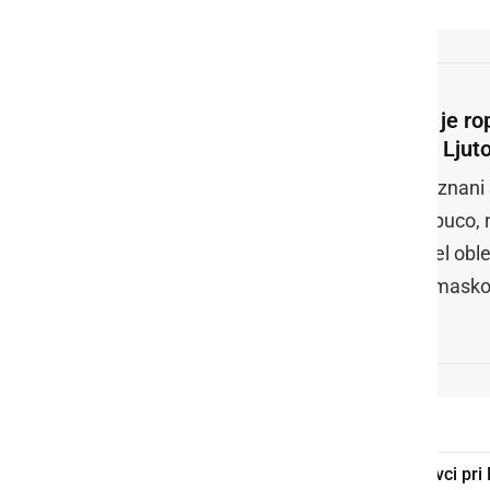
To je r
pri Lju
Neznani s
kapuco, n
imel oble
in masko
blokade
policija
rop
Križevci pri