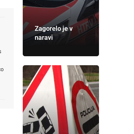
Zagorelo je v
naravi
s
co