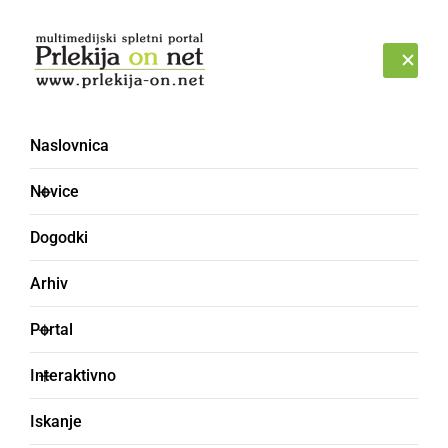
Prijava
PETEK, 7. AVGUST 2026
Naslovnica
Novice
Dogodki
Arhiv
KULTURA IN IZOBRAŽEVANJE
Portal
»Poročim se s punco, ki
Interaktivno
ima traktor. Slika
Iskanje
traktorja zaželena.«