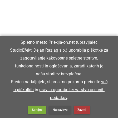
Spletno mesto Prlekija-on.net (upravljalec
StudioEfekt, Dejan Razlag s.p.) uporablja piškotke za
zagotavljanje kakovostne spletne storitve,
funkcionalnosti in oglaševanja, zaradi katerih je
naša storitev brezplačna.
KULTURA IN IZOBRAŽEVANJE
Preden nadaljujete, si prosimo pozorno preberite
več
Ljutomerski park bo v senci mogočnih
o piškotkih
in
pravila uporabe ter varstvo osebnih
hrastov znova postal prizorišče poletnih
podatkov
.
otroških pravljic
Sprejmi
Nastavitve
Zavrni