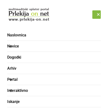
Prijava
NEDELJA, 9. AVGUST 2026
Naslovnica
Novice
Dogodki
Arhiv
ČRNA KRONIKA
Portal
V Ljutomeru obravnavali
Interaktivno
poškodovanje tuje stvari
Iskanje