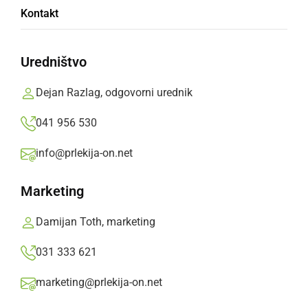
Na področju kriminalitete so v Gornji Radgoni
Kontakt
obravnavali vlom v klet
Prlekija-on.net,
sreda, 17. junij 2020 ob 07:48
Uredništvo
Dejan Razlag, odgovorni urednik
»
Izberite
Prlekijo
kot svoj prednostni vir na Googlu
041 956 530
info@prlekija-on.net
Marketing
Damijan Toth, marketing
031 333 621
marketing@prlekija-on.net