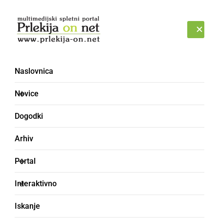
Prijava
PETEK, 7. AVGUST 2026
Naslovnica
Novice
Dogodki
Arhiv
NARAVA
Portal
Opazovali smo, kako se
Interaktivno
ptički ženijo
Iskanje