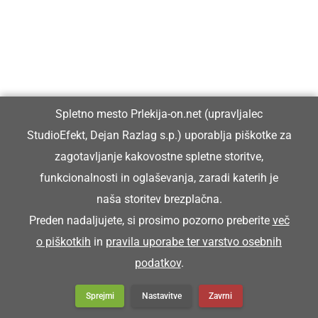
Spletno mesto Prlekija-on.net (upravljalec
StudioEfekt, Dejan Razlag s.p.) uporablja piškotke za
zagotavljanje kakovostne spletne storitve,
funkcionalnosti in oglaševanja, zaradi katerih je
naša storitev brezplačna.
Preden nadaljujete, si prosimo pozorno preberite
več
o piškotkih
in
pravila uporabe ter varstvo osebnih
podatkov
.
Sprejmi
Nastavitve
Zavrni
GOSPODARSTVO