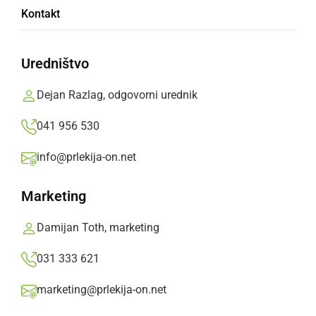
Opazovanje ptic v ljutomerskem parku
Kontakt
Dejan Razlag,
sobota, 12. marec 2011 ob 13:38
Uredništvo
»
Izberite
Prlekijo
kot svoj prednostni vir na Googlu
Dejan Razlag, odgovorni urednik
041 956 530
info@prlekija-on.net
Marketing
Damijan Toth, marketing
031 333 621
marketing@prlekija-on.net