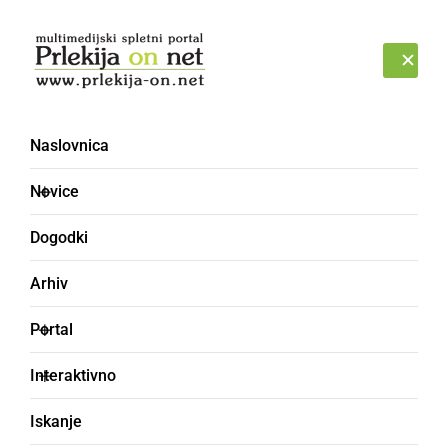
Prijava
NEDELJA, 9. AVGUST 2026
Naslovnica
Novice
Dogodki
Arhiv
GLASBA IN FILM
Portal
Nina Brasseur izdala
Interaktivno
novo pesem za katero
Iskanje
so posneli tudi