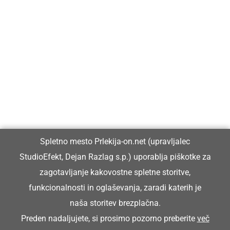
Prlekija-on.net je največji in najbolje obiskan spletni medij v
Prlekiji.
Vpisan je v razvid medijev, ki ga vodi Ministrstvo za kulturo
Republike Slovenije, pod zaporedno številko 1529.
Glavni in odgovorni urednik:
Spletno mesto Prlekija-on.net (upravljalec
Dejan Razlag
StudioEfekt, Dejan Razlag s.p.) uporablja piškotke za
info@prlekija-on.net
zagotavljanje kakovostne spletne storitve,
funkcionalnosti in oglaševanja, zaradi katerih je
naša storitev brezplačna.
Preden nadaljujete, si prosimo pozorno preberite
več