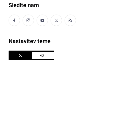
Sledite nam
Nastavitev teme
Trgovci bodo lahko obratovalni čas spet določili v skladu s svojo poslovno
odločitvijo
Vlada Republike Slovenije je na 27. redni seji določila
besedilo predloga Zakona o učinkoviti rabi energije,
sprejela Usmeritve za pripravo predloga Rebalansa
proračuna RS za leto 2020, predloga Sprememb
proračuna RS za leto 2021 in predloga Proračuna RS
za leto 2022 ter odločila, da se ukrep delnega
povračila nadomestila plače delavcem na začasnem