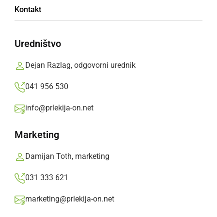
Kontakt
praznikih
Uredništvo
S tem se trgovcem znova omogoči, da
obratovalni čas določijo v skladu s svojo
Dejan Razlag, odgovorni urednik
poslovno odločitvijo.
041 956 530
Prlekija-on.net,
četrtek, 23. julij 2020 ob 17:10
info@prlekija-on.net
»
Izberite
Prlekijo
kot svoj prednostni vir na Googlu
Marketing
Damijan Toth, marketing
031 333 621
marketing@prlekija-on.net