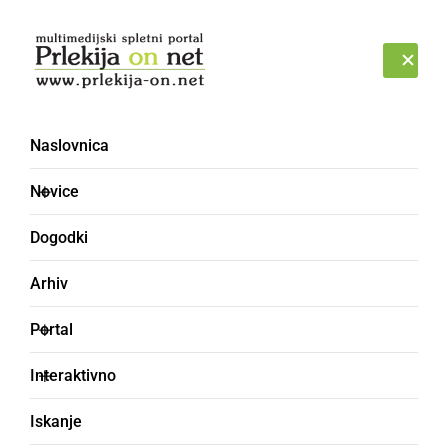
Prijava
SOBOTA, 8. AVGUST 2026
Naslovnica
Novice
Dogodki
Arhiv
GOSPODARSTVO
Portal
Vlada odpravila
Interaktivno
prepoved obratovanja
Iskanje
trgovin ob nedeljah in