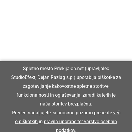
Prlekija-on.net je največji in najbolje obiskan spletni medij v
Prlekiji.
Vpisan je v razvid medijev, ki ga vodi Ministrstvo za kulturo
Republike Slovenije, pod zaporedno številko 1529.
Glavni in odgovorni urednik:
Spletno mesto Prlekija-on.net (upravljalec
Dejan Razlag
StudioEfekt, Dejan Razlag s.p.) uporablja piškotke za
info@prlekija-on.net
zagotavljanje kakovostne spletne storitve,
funkcionalnosti in oglaševanja, zaradi katerih je
naša storitev brezplačna.
Preden nadaljujete, si prosimo pozorno preberite
več
o piškotkih
in
pravila uporabe ter varstvo osebnih
© Prlekija-on.net | 2005 - 2026 | Vse pravice pridržane |
podatkov
.