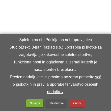
DRUŽABNO
Sonce, polne plaže, nepopustljiva
energija na odrih in pod njimi: zaključil se
je Tolminator 2026
Spletno mesto Prlekija-on.net (upravljalec
StudioEfekt, Dejan Razlag s.p.) uporablja piškotke za
zagotavljanje kakovostne spletne storitve,
GOSPODARSTVO
funkcionalnosti in oglaševanja, zaradi katerih je
Prleška komunala in Občina Ljutomer
naša storitev brezplačna.
skupaj prejeli certifikat »Voda iz pipe«
Preden nadaljujete, si prosimo pozorno preberite
več
o piškotkih
in
pravila uporabe ter varstvo osebnih
podatkov
.
KULTURA IN IZOBRAŽEVANJE
Sprejmi
Nastavitve
Zavrni
V spomin dr. Radoslavu Razlagu