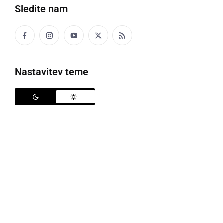
Sledite nam
Nastavitev teme
Komet Neowise nad slovensko Obalo
Letošnji julij smo na našem nebu lahko s prostim
očesom opazovali
komet Neowise
(C/2020 F3
NEOWISE). Gre za enega najlepših in najsvetlejših
kometov v zadnjih letih, saj smo nazadnje na nebu s
prostim očesom tako lahko opazovali komet Hale-
Bopp leta 1997. Komet se je prejšnji teden najbolj
približal Zemlji - na 103 milijone kilometrov in takrat