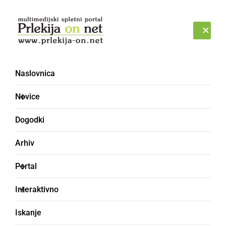
Prijava
PETEK, 7. AVGUST 2026
Naslovnica
Novice
Dogodki
Arhiv
NARAVA
Portal
Ponovno šele čez 6
Interaktivno
tisoč let: Komet
Iskanje
Neowise na našem nebu