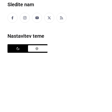
Sledite nam
Letno kopališče Ljutomer
Nastavitev teme
Ta teden je najbolj vroč to poletje, temperature
presegajo 30 stopinj C. Sončno in vroče vreme lahko
tako izkoristite za ohladitev v prijetnem ambientu
ljutomerskega letnega kopališča. Tudi za prihodnje
dni so napovedane visoke temperature, vključno v
soboto, ko na kopališču pripravljajo nočno kopanje.
Kopališče je odprto vsak dan med 10. in 20. uro, to
soboto 1. avgusta pa bo omogočeno nočno kopanje.