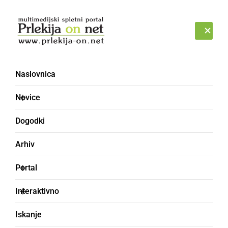
Prijava
PETEK, 7. AVGUST 2026
Naslovnica
Novice
Dogodki
Arhiv
DRUŽABNO
Portal
To soboto nočno
Interaktivno
kopanje na
Iskanje
ljutomerskem kopališču