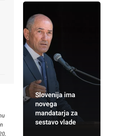
Slovenija ima
novega
mandatarja za
anu
sestavo vlade
in
20,