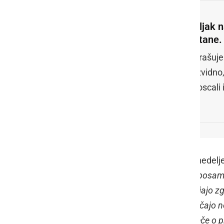
Leljak 
ostane.
Sprašuje
razvidno,
»poscali 
Na svojem Facebook profilu je v ponedelje
nekaterih posameznikov oz. skupin posamez
svetovalnega referenduma ter postajajo zg
Občine Radenci. Te aktivnosti preraščajo n
pravica javnosti, da se svobodno izreče o p