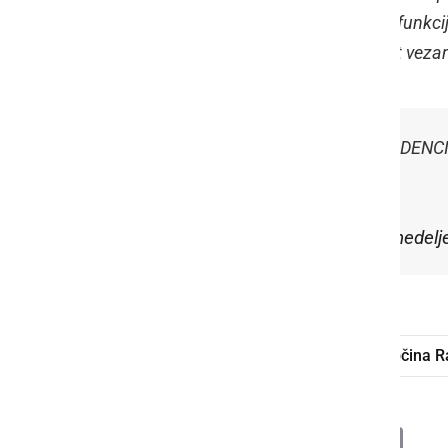
zato izjavljam, da ne bom odstopil s funkc
referenduma oz. ne glede na rezultat veza
SVETOVALNI REFERENDUM V RADENCIH, 25
v zadnjih dneh...
Objavil/a
Roman Leljak
dne
Ponedelje
Roman Leljak
referendum
Občina R
Deli
Facebook
X
Messenger
WhatsApp
Copy
PrintFrien
Email