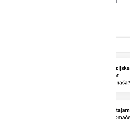
Link
Podpisana je koalicijska
pogodba za mandat
2026–2030. Kaj prinaša
Dominik Štrakl: Ostajam
aktiven in vpet v domač
okolje. To ni ...