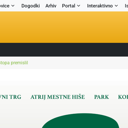
vice
Dogodki
Arhiv
Portal
Interaktivno
I
topa premislil