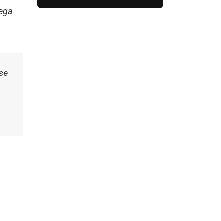
nega
se