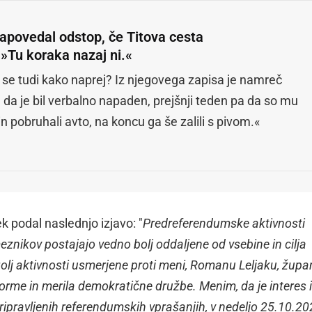
napovedal odstop, če Titova cesta
 »Tu koraka nazaj ni.«
 se tudi kako naprej? Iz njegovega zapisa je namreč
 da je bil verbalno napaden, prejšnji teden pa da so mu
in pobruhali avto, na koncu ga še zalili s pivom.«
k podal naslednjo izjavo: "
Predreferendumske aktivnosti
nikov postajajo vedno bolj oddaljene od vsebine in cilja
olj aktivnosti usmerjene proti meni, Romanu Leljaku, žup
orme in merila demokratične družbe. Menim, da je interes 
ripravljenih referendumskih vprašanjih, v nedeljo 25.10.20