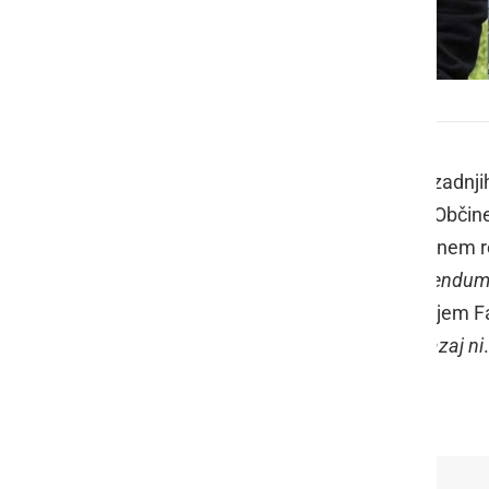
Roman Leljak si je premislil
V Radencih je zaradi Titove ceste v zadn
na zadnji 16. seji Občinskega sveta Občine
oktobra, sklical sejo, kjer bo na dnevnem
reda umaknil v primeru, "
če bo referendum 
soboto še enkrat zapisal tudi na svojem Fa
če Titova cesta ostane. Tu koraka nazaj ni
.
A si je sedaj očitno premislil.