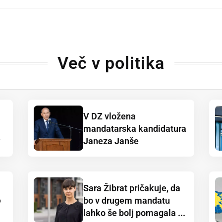
Več v politika
V DZ vložena
mandatarska kandidatura
?
Janeza Janše
Sara Žibrat pričakuje, da
e
bo v drugem mandatu
lahko še bolj pomagala ...