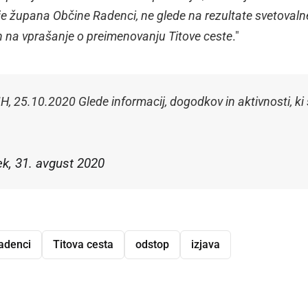
ije župana Občine Radenci, ne glede na rezultate svetoval
n na vprašanje o preimenovanju Titove ceste
."
.10.2020 Glede informacij, dogodkov in aktivnosti, ki 
k, 31. avgust 2020
adenci
Titova cesta
odstop
izjava
dly