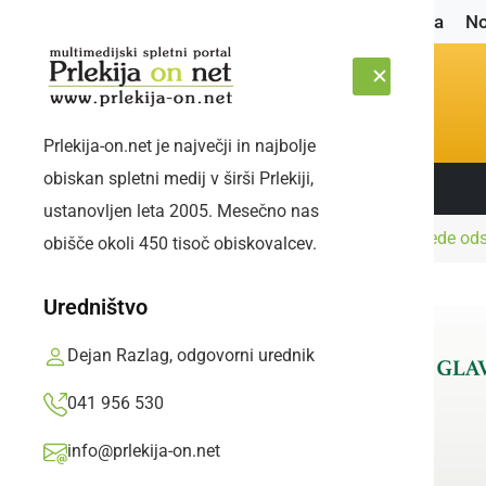
Naslovnica
No
Prlekija-on.net je največji in najbolje
obiskan spletni medij v širši Prlekiji,
Sledite nam:
ČETRTEK, 6. AVGUST 2026
ustanovljen leta 2005. Mesečno nas
Naslovnica
Politika
Roman Leljak si je glede ods
obišče okoli 450 tisoč obiskovalcev.
Uredništvo
Dejan Razlag, odgovorni urednik
041 956 530
info@prlekija-on.net