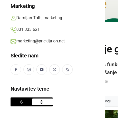
Marketing
Damijan Toth, marketing
031 333 621
POLITIKA
marketing@prlekija-on.net
Roman Leljak si je 
Sledite nam
»Izjavljam, da ne bom odstopil s fun
glede na rezultat vezan na vprašanje
Prlekija-on.net,
ponedeljek, 31. avgust 2020 ob 15:36
Nastavitev teme
Izberite
Prlekijo
kot svoj prednostni vir na Googlu