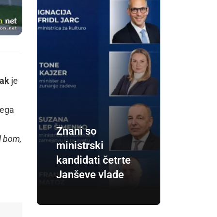
jak
je
.
nega
Znani so
l bom,
ministrski
kandidati četrte
Janševe vlade