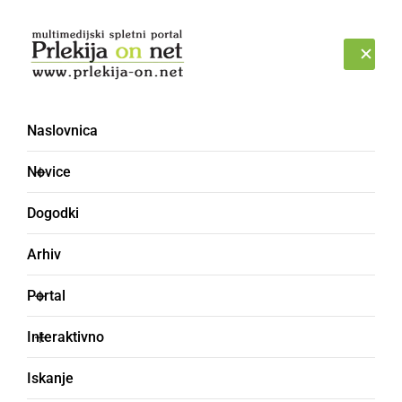
Prijava
ČETRTEK, 6. AVGUST 2026
Naslovnica
Novice
Dogodki
Arhiv
KULTURA IN IZOBRAŽEVANJE
Portal
Obnovljene orgle v
Interaktivno
župnijski cerkvi sv.
Iskanje
Mihaela v Veržeju