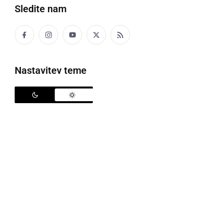
Sledite nam
Nastavitev teme
Obnovljene orgle v župnijski cerkvi sv. Mihaela v Veržeju
Orgle so največji glasbeni instrument, ki obogatijo
cerkveno bogoslužje. Tudi v župnijski cerkvi sv.
Mihaela v Veržeju so na koru orgle, pri čemer so bile
prvotne orgle vgrajene davnega leta 1778, delo
znamenitega orglarskega mojstra Kafke iz Maribora.
Druge veržejske orgle so iz leta 1870, sedanje pa iz
leta 1990, delo Jenkove orglarske delavnice v