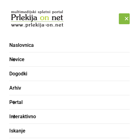
Prijava
NEDELJA, 9. AVGUST 2026
Naslovnica
Novice
Dogodki
Arhiv
ČRNA KRONIKA
Portal
Policisti obravnavali
Interaktivno
trinajst kršitev javnega
Iskanje
reda in miru