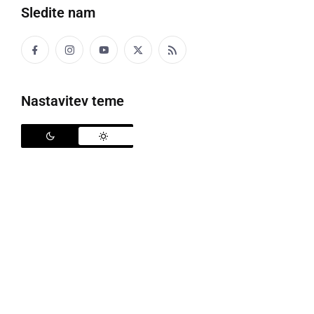
Sledite nam
Policija
Nastavitev teme
V preteklem dnevu so policisti na območju PU
Murska Sobota obravnavali štiri prometne nesreče.
V dveh so bile tri osebe lahko telesno poškodovane.
Obravnavali so tri kazniva dejanja, trinajst kršitev
javnega reda in miru ter dva primera povoženja
divjadi.
Na področju kriminalitete je bila v Melincih
obravnavana tatvina kosilnice na nitko iz
odklenjenega gospodarskega poslopja, v Murski