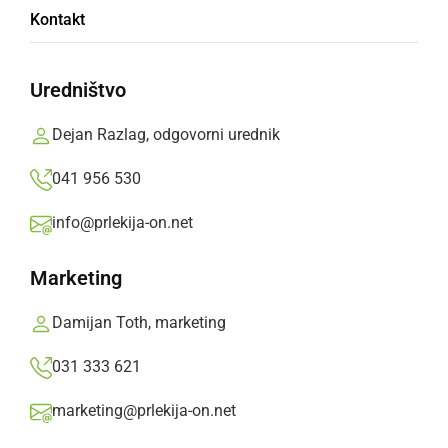
Kontakt
Obravnavali so tudi štiri prometne nesreče,
tatvino kosilnice na nitko in grožnjo.
Uredništvo
Prlekija-on.net,
nedelja, 6. september 2020 ob 08:45
Dejan Razlag, odgovorni urednik
041 956 530
»
Izberite
Prlekijo
kot svoj prednostni vir na Googlu
info@prlekija-on.net
Marketing
Damijan Toth, marketing
031 333 621
marketing@prlekija-on.net