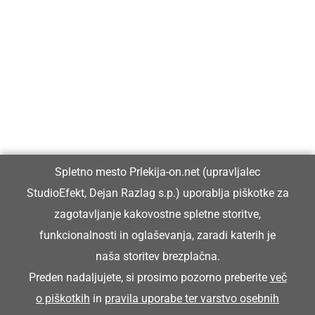
Prlekija-on.net je največji in najbolje obiskan spletni medij v
Prlekiji.
Vpisan je v razvid medijev, ki ga vodi Ministrstvo za kulturo
Republike Slovenije, pod zaporedno številko 1529.
Glavni in odgovorni urednik:
Spletno mesto Prlekija-on.net (upravljalec
Dejan Razlag
StudioEfekt, Dejan Razlag s.p.) uporablja piškotke za
info@prlekija-on.net
zagotavljanje kakovostne spletne storitve,
funkcionalnosti in oglaševanja, zaradi katerih je
naša storitev brezplačna.
Preden nadaljujete, si prosimo pozorno preberite
več
o piškotkih
in
pravila uporabe ter varstvo osebnih