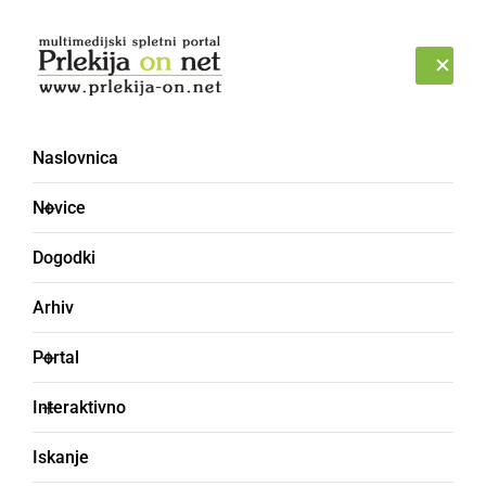
Prijava
ČETRTEK, 6. AVGUST 2026
Naslovnica
Novice
Dogodki
Arhiv
ČRNA KRONIKA
Portal
Policisti so bili
Interaktivno
obveščeni o najdeni
Iskanje
mrtvi osebi