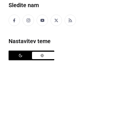
Sledite nam
Policisti so na kraju opravili ogled
Nastavitev teme
Policisti Policijske postaje Ormož so v ponedeljek, 7.
septembra, obravnavali naslednje pomembnejše
dogodke. Ob 11.29 uri so opravili ogled kraja
prometne nesreče I, kategorije, kjer je povzročitelj
zaradi nepravilnega premika z vozilom trčil v
parkiran osebni avtomobil. Ker je v danem primeru
nastala minimalna materialna škoda in je voznik
izpolnjeval pogoje za udeležbo v cestnem prometu,
je bilo oškodovancu na kraju izdano obvestilo o
odstopu od ogleda.