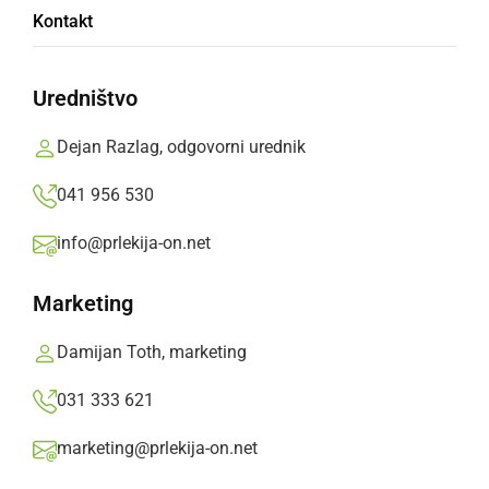
Kontakt
Policisti so na kraju opravili ogled, mrtvo
oglednik pa je odredil sanitarno obdukcijo.
Uredništvo
Prlekija-on.net,
torek, 8. september 2020 ob 09:41
Dejan Razlag, odgovorni urednik
041 956 530
»
Izberite
Prlekijo
kot svoj prednostni vir na Googlu
info@prlekija-on.net
Marketing
Damijan Toth, marketing
031 333 621
marketing@prlekija-on.net