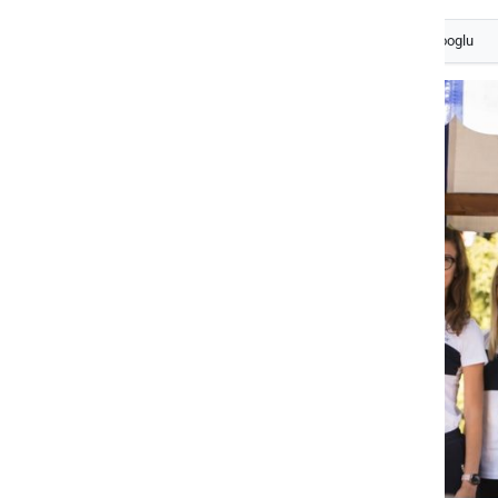
Izberite
Prlekijo
kot svoj prednostni vir na Googlu