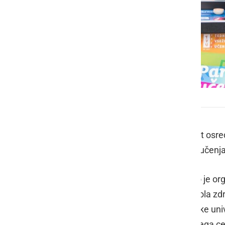
Parada učenja 2020 v Ormožu
Parada učenja 2020 v Ormožu je, kot osre
v Sloveniji Tednov vseživljenjskega učenja
Včerajšnja Parada učenja 2020, ki jo je org
telovadbo, ki jo je izvajalo društvo Šola z
besed spregovorili direktorica Ljudske u
Vrbnjak
in predstavnica Andragoškega ce