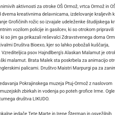
zanimivih aktivnosti za otroke OŠ Ormož, vrtca Ormož in O
d dvema kreativnima delavnicama, izdelovanje kraljevih k
vanje Grofičinih rožic so izvajale udeleženke študijskega k
tnim vozilom policije in gasilcev, ki so otrokom pripravili 
, ki so jim ga prikazali reševalci Zdravstvenega doma Or
živalmi Društva Bioexo, kjer so lahko pobožali kuščarja,
čo. Vzrediteljica psov Hajndlberg's Alaskan Malamut je ot
ški malamut. Brata Malek sta poskrbela za animacijo otr
glerskimi palicami. Društvo Maistri Marpurgi pa za zani
i predavanja Pokrajinskega muzeja Ptuj-Ormož z naslovom
 muzejskih zbirkah in vodenja po poteh grofice Irme. Ogle
lturnega društva LIKUDO.
okalne jedače Tete Marte in Irene Šterman in osvežilnih