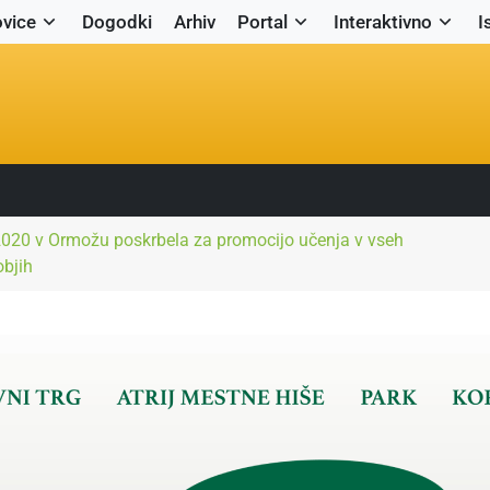
vice
Dogodki
Arhiv
Portal
Interaktivno
I
020 v Ormožu poskrbela za promocijo učenja v vseh
objih