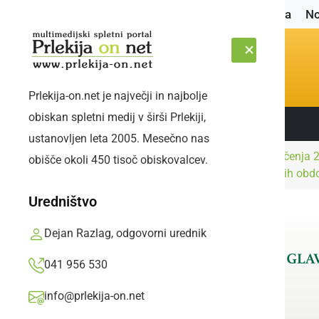
Naslovnica
No
Prlekija-on.net je največji in najbolje
obiskan spletni medij v širši Prlekiji,
Sledite nam:
PETEK, 7. AVGUST 2026
ustanovljen leta 2005. Mesečno nas
Kultura in
Parada učenja 2
obišče okoli 450 tisoč obiskovalcev.
Naslovnica
izobraževanje
življenjskih obd
Uredništvo
Dejan Razlag, odgovorni urednik
041 956 530
info@prlekija-on.net