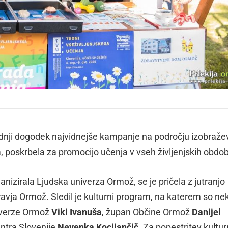
dnji dogodek najvidnejše kampanje na področju izobraže
, poskrbela za promocijo učenja v vseh življenjskih obdob
anizirala Ljudska univerza Ormož, se je pričela z jutranjo
dravja Ormož. Sledil je kulturni program, na katerem so ne
niverze Ormož
Viki Ivanuša
, župan Občine Ormož
Danijel
ntra Slovenije
Nevenka Kocijančič
. Za popestritev kultu