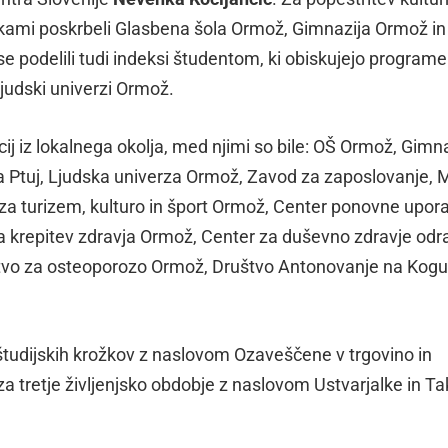
čkami poskrbeli Glasbena šola Ormož, Gimnazija Ormož i
 podelili tudi indeksi študentom, ki obiskujejo programe
Ljudski univerzi Ormož.
cij iz lokalnega okolja, med njimi so bile: OŠ Ormož, Gimn
 Ptuj, Ljudska univerza Ormož, Zavod za zaposlovanje, 
 za turizem, kulturo in šport Ormož, Center ponovne upor
krepitev zdravja Ormož, Center za duševno zdravje odra
tvo za osteoporozo Ormož, Društvo Antonovanje na Kogu
a študijskih krožkov z naslovom Ozaveščene v trgovino in
a tretje življenjsko obdobje z naslovom Ustvarjalke in T