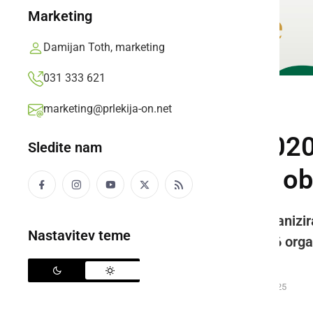
Marketing
Damijan Toth, marketing
031 333 621
marketing@prlekija-on.net
KULTURA IN IZOBRAŽEVANJE
Parada učenja 2020
Sledite nam
vseh življenjskih o
Parada učenja 2020, ki jo je organizir
Nastavitev teme
na stojnicah se je predstavilo 16 orga
za otroke...
Prlekija-on.net,
četrtek, 10. september 2020 ob 15:25