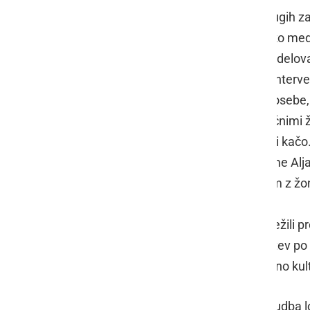
Razvrstilo se je devet delavnic in drugih 
Stanka Vraza Ormož. Izbirali so lahko me
so izvajali dijaki Gimnazije Ormož, izdelo
Cvetoče kreacije. Seznanili so se z interven
poligon, ter s postopkom oživljanja osebe
Obiskali so lahko delavnico z eksotičnimi 
velikega pajka in si okoli vratu nadeli ka
predstavila terapevtskega psa pasme Alja
zabavnim poligonom in žongliranjem z žon
srednjeveške grajske igre.
Odrasli obiskovalci so se lahko udeležil
Likanje in pranje nekoč, javnih vodstev po
so si lahko še razstavo članov Likovno ku
Celotno dogajanje je popestrila ponudba l