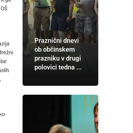
n OŠ
Praznični dnevi
azija
ob občinskem
Mrežni
prazniku v drugi
abe
polovici tedna ...
slih
,
ako