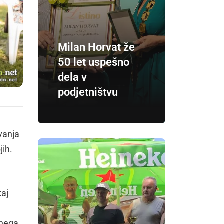
Milan Horvat že
50 let uspešno
dela v
podjetništvu
vanja
jih.
kaj
rnega