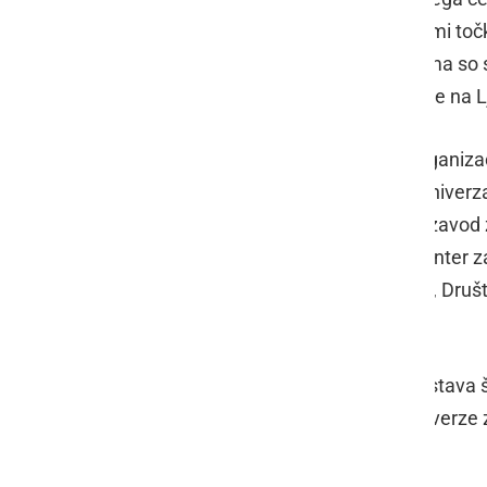
programa so z glasbenimi in pevskimi to
Ormož. V sklopu kulturnega programa so se
Univerze za tretje življenjsko obdobje na 
Na stojnicah se je predstavilo 16 organiza
Ormož, OŠ Stanka Vraza, Ljudska univerza
podjetniški inkubator Ormož, Javni zavod
Ormož, Zdravstveni dom Ormož, Center za 
Ormož, Društvo Šola zdravja Ormož, Druš
Hajndlberg's Alaskan Malamute.
Na stojnicah je bila na voljo tudi razstav
Cvetoče kreacije ter programov Univerze z
kuham jaz.