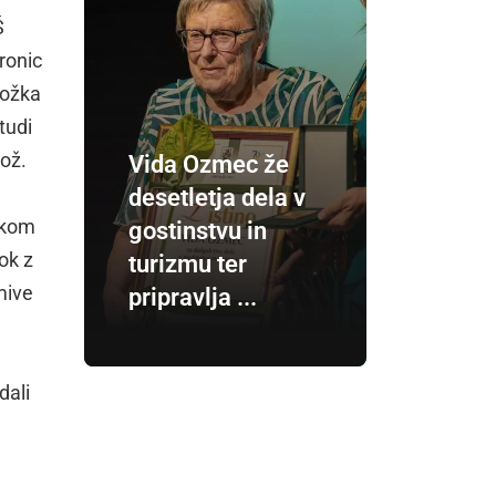
Š
ronic
rožka
tudi
mož.
Vida Ozmec že
desetletja dela v
rokom
gostinstvu in
ok z
turizmu ter
mive
pripravlja ...
dali