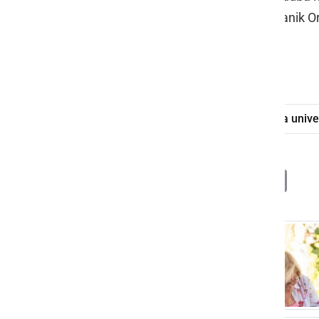
napitkov Zavoda 100% naravno botanik O
Foto: Špela Jambriško
Parada učenja
Ormož
Ljudska univ
Deli
Facebook
X
Messenger
WhatsApp
Copy
PrintFrien
Email
Link