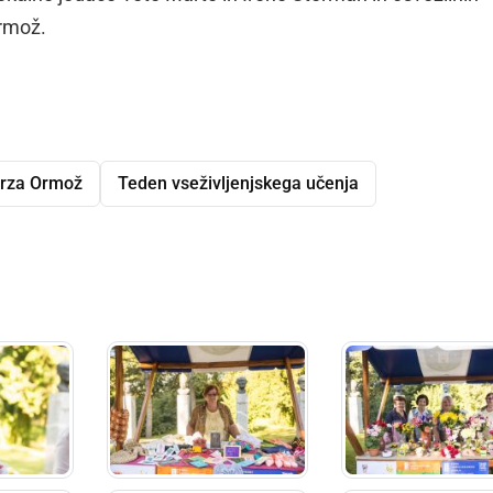
rmož.
erza Ormož
Teden vseživljenjskega učenja
dly