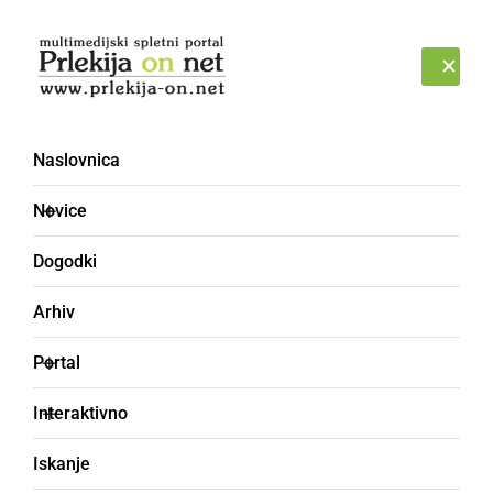
Prijava
NEDELJA, 9. AVGUST 2026
Naslovnica
Novice
Dogodki
Arhiv
KULTURA IN IZOBRAŽEVANJE
Portal
OŠ Ivanjkovci v
Interaktivno
letošnjem šolskem letu
Iskanje
postala ena izmed