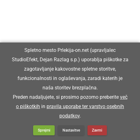
Spletno mesto Prlekija-on.net (upravljalec
StudioEfekt, Dejan Razlag s.p.) uporablja piškotke za
zagotavljanje kakovostne spletne storitve,
funkcionalnosti in oglaševanja, zaradi katerih je
naša storitev brezplačna.
Preden nadaljujete, si prosimo pozorno preberite
več
o piškotkih
in
pravila uporabe ter varstvo osebnih
podatkov
.
DRUŽABNO
Sprejmi
Nastavitve
Zavrni
Prleški sejem v Ljutomer privabil