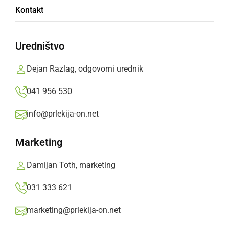
Kontakt
ambasadork varnega
kolesarjenja
Uredništvo
Dejan Razlag, odgovorni urednik
Učenci osnovnih šol iz severovzhodne
Slovenije postali ambasadorji varnega
041 956 530
kolesarjenja
info@prlekija-on.net
Prlekija-on.net,
petek, 2. oktober 2020 ob 15:17
Marketing
»
Izberite
Prlekijo
kot svoj prednostni vir na Googlu
Damijan Toth, marketing
031 333 621
marketing@prlekija-on.net