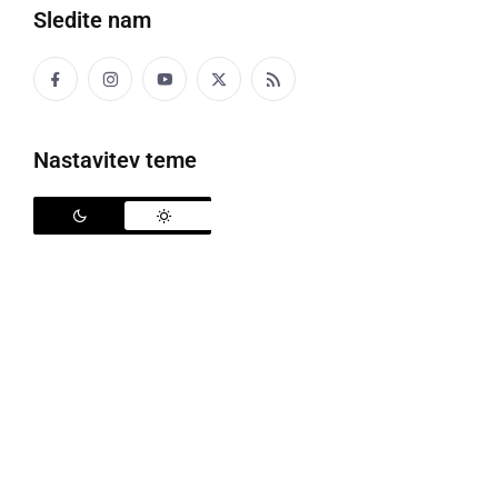
Sledite nam
Nastavitev teme
OŠ Ivanjkovci
V zadnjem času se zdi, da prav vsi Slovenci
navdušeno kolesarijo, zato ne preseneča, da so
aktivnosti v sklopu programa Varno na kolesu
ponovno pritegnile veliko število učencev slovenskih
osnovnih šol. Med 16. in 22. septembrom 2020, ko je
potekal Evropski teden mobilnosti, so šole aktivno