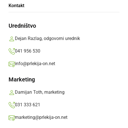
Kontakt
Filip Matko,
torek, 5. april 2011 ob 18:46
Uredništvo
»
Izberite
Prlekijo
kot svoj prednostni vir na Googlu
Dejan Razlag, odgovorni urednik
041 956 530
info@prlekija-on.net
Marketing
Damijan Toth, marketing
031 333 621
marketing@prlekija-on.net