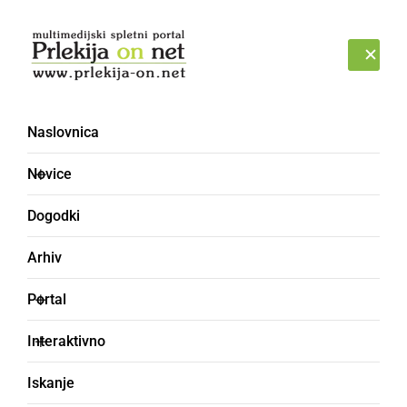
Prijava
PETEK, 7. AVGUST 2026
Naslovnica
Novice
Dogodki
Arhiv
ŠPORT
Portal
Najboljši v kartanju
Interaktivno
Kartanja upokojencev v Okrepčevalnici Simona
Iskanje
Radenci