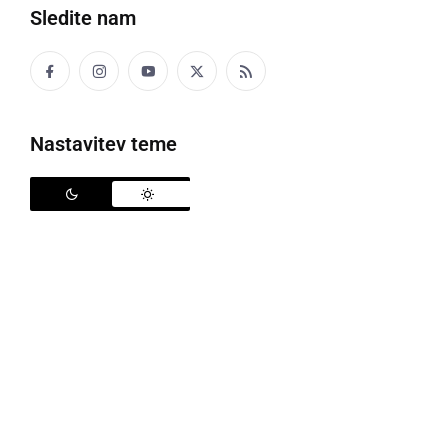
Sledite nam
Finale
Društvo upokojencev Radenci je v ponedeljek, 4.
aprila, od 14. ure dalje v Okrepčevalnici Simona v
Nastavitev teme
Finžgarjevi ulici v Radencih organiziralo društveno
tekmovanje članic in članov v igranju kart – šnopsa.
Sodelovalo je skupno 20 tekmovalk in tekmovalcev.
V prvem krogu tekmovanja jih je odpadlo 10, v
drugem krogu pet in po tretjem krogu je ostala trojica
najboljših. V finalu sta se pomerila dva Stanka.
Zmagal je
Stanko Ilješ
pred
Stankom Borkovičem
,
tretje mesto pa je, tako kot lansko leto, pripadlo
Jožefu Korošcu
.