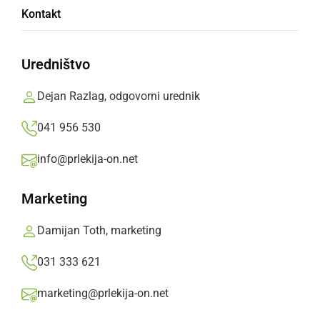
Kontakt
smeti
Uredništvo
Na Cvenu zagorela kuhinja, v Cezanjevcih
smeti
Dejan Razlag, odgovorni urednik
Prlekija-on.net,
sobota, 9. april 2011 ob 21:22
041 956 530
info@prlekija-on.net
»
Izberite
Prlekijo
kot svoj prednostni vir na Googlu
Marketing
Damijan Toth, marketing
031 333 621
marketing@prlekija-on.net