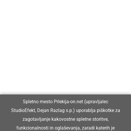
Prlekija-on.net je največji in najbolje obiskan spletni medij v
Prlekiji.
Vpisan je v razvid medijev, ki ga vodi Ministrstvo za kulturo
Republike Slovenije, pod zaporedno številko 1529.
Glavni in odgovorni urednik:
Spletno mesto Prlekija-on.net (upravljalec
Dejan Razlag
StudioEfekt, Dejan Razlag s.p.) uporablja piškotke za
info@prlekija-on.net
zagotavljanje kakovostne spletne storitve,
funkcionalnosti in oglaševanja, zaradi katerih je