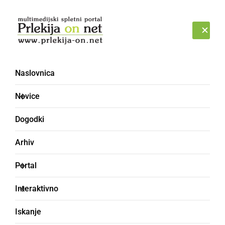
Prijava
NEDELJA, 9. AVGUST 2026
Naslovnica
Novice
Dogodki
Arhiv
ČRNA KRONIKA
Portal
Požar na Cvenu v celoti
Interaktivno
uničil kuhinjo, v
Iskanje
Cezanjevcih zagorele