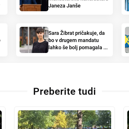
?
Janeza Janše
Sara Žibrat pričakuje, da
e
bo v drugem mandatu
lahko še bolj pomagala ...
Preberite tudi