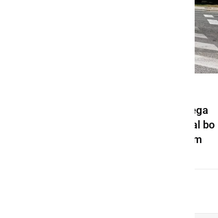
GOSPODARSTVO
Pričela se bo gradnja novega
krožišča v Ljutomeru, veljal bo
spremenjen prometni režim