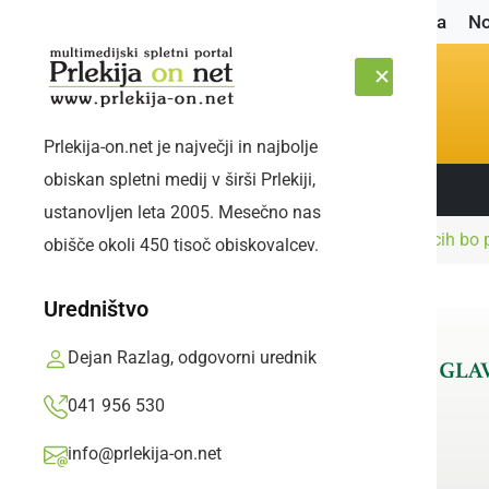
Naslovnica
No
Prlekija-on.net je največji in najbolje
obiskan spletni medij v širši Prlekiji,
Sledite nam:
PETEK, 7. AVGUST 2026
ustanovljen leta 2005. Mesečno nas
Naslovnica
Politika
Referendum v Radencih bo p
obišče okoli 450 tisoč obiskovalcev.
Uredništvo
Dejan Razlag, odgovorni urednik
041 956 530
info@prlekija-on.net