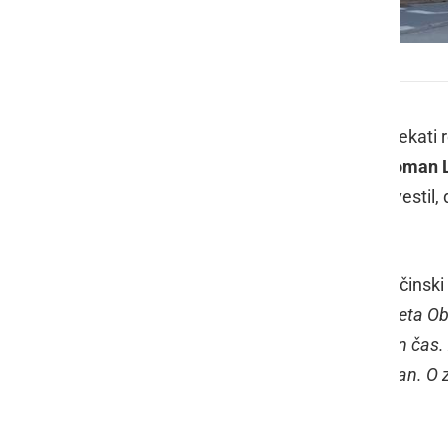
Občinski svet je prestavil referendum
V Radencih bi 25. oktobra moral potekati 
vprašanj. Župan Občine Radenci,
Roman L
bo občane s posebnim dopisom obvestil, d
najbolj pomembno zdravje.
V nedeljo pa je nato objavil, da je Občinsk
"
Poteka dopisna seja Občinskega sveta Obči
moral biti 25.10. prestavi na primeren čas
bo. Uradno izjavo pripravimo popoldan. O
obveščeni po pošti v torek
."