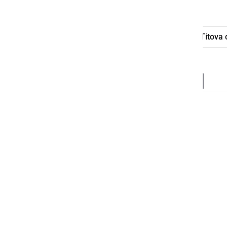
referendum
Občina Radenci
Titova 
Deli
Facebook
X
Messenger
WhatsApp
Copy
PrintFrien
Email
Link