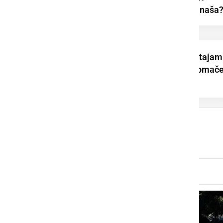
2026–2030. Kaj prinaša
Dominik Štrakl: Ostajam
aktiven in vpet v domač
okolje. To ni ...