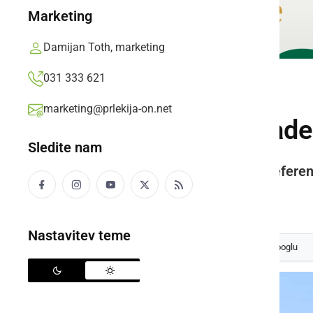
Marketing
Damijan Toth, marketing
031 333 621
POLITIKA
marketing@prlekija-on.net
Referendum v Raden
Sledite nam
Občinski svet je odločil, da se refere
Prlekija-on.net,
nedelja, 18. oktober 2020 ob 16:54
Nastavitev teme
Izberite
Prlekijo
kot svoj prednostni vir na Googlu