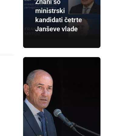
Znani so
ministrski
kandidati četrte
Janševe vlade