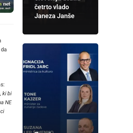
četrto vlado
Janeza Janše
h
 da
s:
ki bi
uma NE
ci