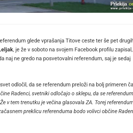
referendum glede vprašanja Titove ceste ter še pet drugi
eljak
, je že v soboto na svojem Facebook profilu zapisal,
a naj ne gredo na posvetovalni referendum, saj je sedaj
i svet odločil, da se referendum preloži na bolj primeren ča
ne Radenci, svetniki odločajo o sklepu, da se referendum, 
. Že v tem trenutku je večina glasovala ZA. Torej referend
 začasnem preklicu referenduma bodo volivci občine Raden