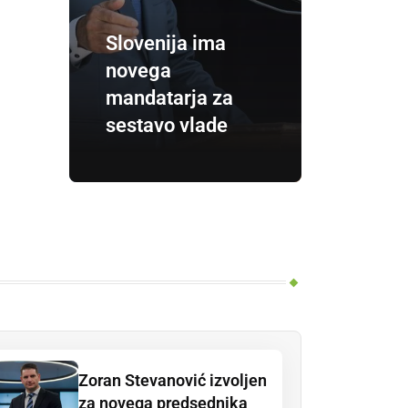
Slovenija ima
novega
mandatarja za
sestavo vlade
Zoran Stevanović izvoljen
za novega predsednika