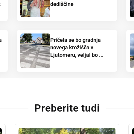
z
dediščine
a
Pričela se bo gradnja
novega krožišča v
Ljutomeru, veljal bo ...
Preberite tudi