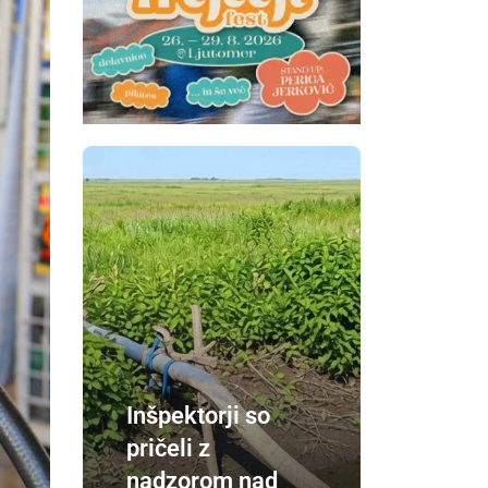
Inšpektorji so
pričeli z
nadzorom nad