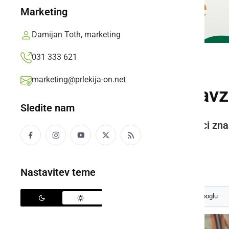
Marketing
Damijan Toth, marketing
031 333 621
GOSPODARSTVO
marketing@prlekija-on.net
Cene ponekod navzd
Sledite nam
Ta teden cene dizla v naši okolici zn
evra na liter.
Prlekija-on.net,
torek, 20. oktober 2020 ob 18:21
Nastavitev teme
Izberite
Prlekijo
kot svoj prednostni vir na Googlu