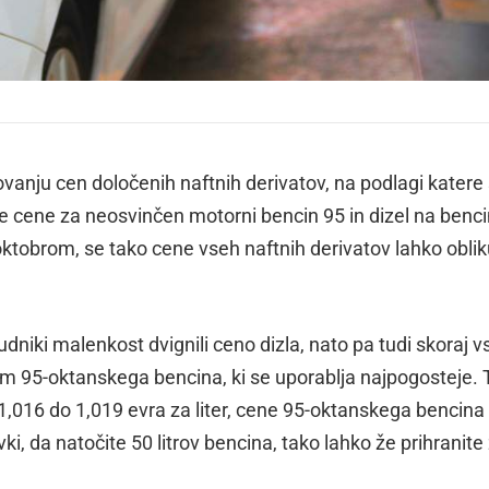
ovanju cen določenih naftnih derivatov, na podlagi katere
e cene za neosvinčen motorni bencin 95 in dizel na benci
. oktobrom, se tako cene vseh naftnih derivatov lahko oblik
niki malenkost dvignili ceno dizla, nato pa tudi skoraj vs
m 95-oktanskega bencina, ki se uporablja najpogosteje. 
 1,016 do 1,019 evra za liter, cene 95-oktanskega bencina
ki, da natočite 50 litrov bencina, tako lahko že prihranite