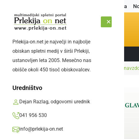
Naslovnica
No
Prlekija-on.net je največji in najbolje
obiskan spletni medij v širši Prlekiji,
Sledite nam:
SOBOTA, 8. AVGUST 2026
ustanovljen leta 2005. Mesečno nas
Naslovnica
Gospodarstvo
Cene ponekod navzdol
obišče okoli 450 tisoč obiskovalcev.
Uredništvo
Dejan Razlag, odgovorni urednik
041 956 530
info@prlekija-on.net