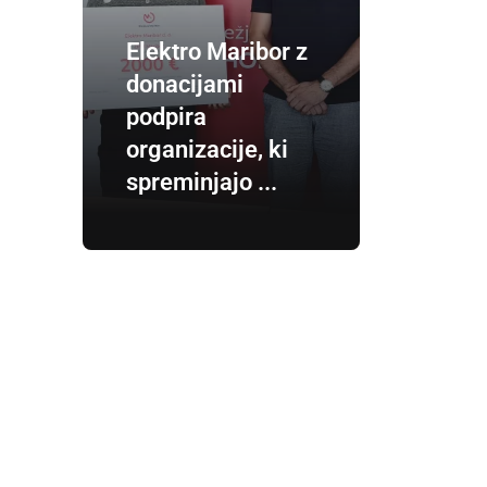
Elektro Maribor z
donacijami
podpira
organizacije, ki
spreminjajo ...