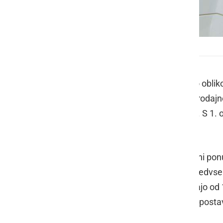
Cene goriva so ponekod šle navzdol
S 1. oktobrom se je iztekla Uredba o oblik
oblikovale najvišje dovoljene maloprodajn
servisih izven avtocest in hitrih cest. S 1
prosto na trgu.
Že kmalu po sprostitvi, so posamezni ponud
ponudniki malenkost znižali ceno predvse
teden cene dizla v naši okolici znašajo od
0,988 do 0,999 evra na liter. Ob predpostav
kakšno kavico.