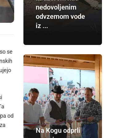
nedovoljenim
odvzemom vode
iz ...
 so se
nskih
ujejo
i
Ta
 pa od
 za
Na Kogu odprli