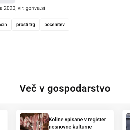
 2020, vir: goriva.si
cin
prosti trg
pocenitev
dly
Več v gospodarstvo
Koline vpisane v register
nesnovne kulturne