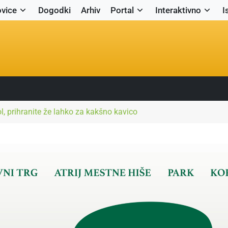
vice
Dogodki
Arhiv
Portal
Interaktivno
I
, prihranite že lahko za kakšno kavico