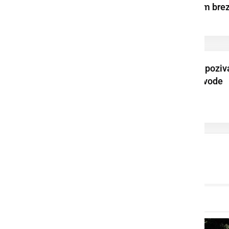
ponekod že povsem bre
vode
Prleška komunala poziv
k varčni rabi pitne vode