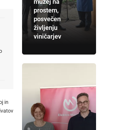
muzej na
prostem,
posvečen
življenju
viničarjev
o
j in
ivatov