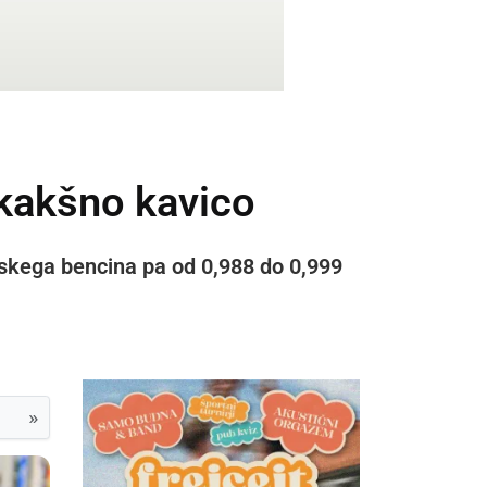
 kakšno kavico
anskega bencina pa od 0,988 do 0,999
»