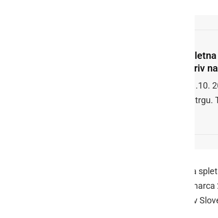
Spletna
goriv n
S 1.10. 2
na trgu.
Cene goriv sicer lahko spremljate na spletni
tehnologijo (MGRT) vzpostavilo že marca 
na posameznih bencinskih servisih v Sloven