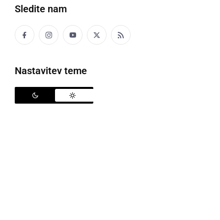
Sledite nam
SVZ Hrastovec
Nastavitev teme
Kot smo poročali že v soboto, so bili v petek v SVZ
Hrastovec obveščeni o pozitivnem brisu na SARS-
CoV-2 pri eni od stanovalk na Varovanem oddelku 1.
Takoj so pristopili k predvidenem ukrepom in so vse
stanovalce in zaposlene na Varovanem oddelku 1 in
2 testirali. Rezultati stotih testiranj so na žalost
pokazali še dva pozitivna brisa pri stanovalcih in
petih zaposlenih. Stanovalka, ki je bila prva okužena
se zdravi v Covid bolnišnici v Brežicah. Ostala dva