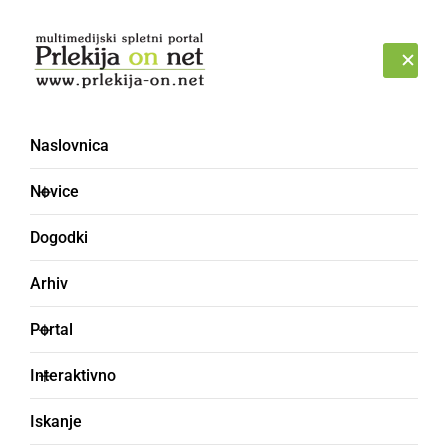
Prijava
PETEK, 7. AVGUST 2026
Naslovnica
Novice
Dogodki
Arhiv
ČRNA KRONIKA
Portal
Testiranja pokazala več
Interaktivno
okuženih v SVZ
Iskanje
Hrastovec