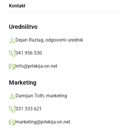
Kontakt
Rezultati stotih testiranj so na žalost pokazali
še dva pozitivna brisa pri stanovalcih in petih
Uredništvo
zaposlenih.
Dejan Razlag, odgovorni urednik
Prlekija-on.net,
nedelja, 25. oktober 2020 ob 13:31
041 956 530
info@prlekija-on.net
»
Izberite
Prlekijo
kot svoj prednostni vir na Googlu
Marketing
Damijan Toth, marketing
031 333 621
marketing@prlekija-on.net