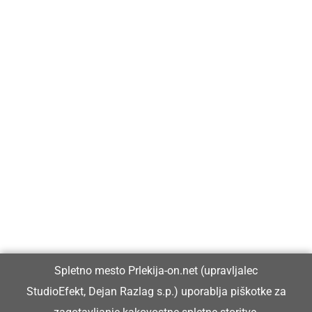
Prlekija-on.net je največji in najbolje obiskan spletni medij v
Prlekiji.
Vpisan je v razvid medijev, ki ga vodi Ministrstvo za kulturo
Republike Slovenije, pod zaporedno številko 1529.
Glavni in odgovorni urednik:
Spletno mesto Prlekija-on.net (upravljalec
Dejan Razlag
StudioEfekt, Dejan Razlag s.p.) uporablja piškotke za
info@prlekija-on.net