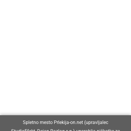
Prlekija-on.net je največji in najbolje obiskan spletni medij v
Prlekiji.
Vpisan je v razvid medijev, ki ga vodi Ministrstvo za kulturo
Republike Slovenije, pod zaporedno številko 1529.
Glavni in odgovorni urednik:
Spletno mesto Prlekija-on.net (upravljalec
Dejan Razlag