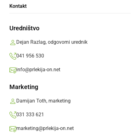
Ukrajinski državljan je vozil Audi A6 z
Kontakt
italijanskimi tablicami
PU Murska Sobota,
ponedeljek, 11. april 2011 ob 09:12
Uredništvo
Dejan Razlag, odgovorni urednik
»
Izberite
Prlekijo
kot svoj prednostni vir na Googlu
041 956 530
info@prlekija-on.net
Marketing
Damijan Toth, marketing
031 333 621
marketing@prlekija-on.net