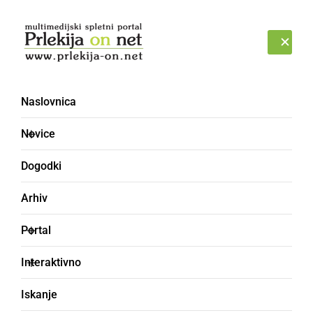
Prijava
SOBOTA, 8. AVGUST 2026
Naslovnica
Novice
Dogodki
Arhiv
ČRNA KRONIKA
Portal
Ukrajinec tihotapil 500
Interaktivno
zavojev cigaret
Iskanje