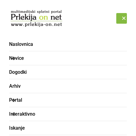
Prijava
SOBOTA, 8. AVGUST 2026
Naslovnica
Novice
Dogodki
Arhiv
GOSPODARSTVO
Portal
Zdrave stanovalce
Interaktivno
preselili v športno
Iskanje
dvorano, kjer se počutijo