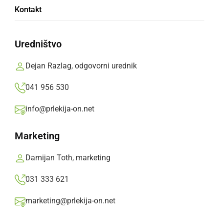
Kontakt
dobro
Uredništvo
Po današnjih rezultatih testiranj je v SVZ
Hrastovec okuženih 43 stanovalcev, od tega jih
Dejan Razlag, odgovorni urednik
pet potrebuje bolnišnično oskrbo. Okuženih je
041 956 530
tudi 26 delavcev.
info@prlekija-on.net
Prlekija-on.net,
četrtek, 5. november 2020 ob 12:58
Marketing
»
Izberite
Prlekijo
kot svoj prednostni vir na Googlu
Damijan Toth, marketing
031 333 621
marketing@prlekija-on.net