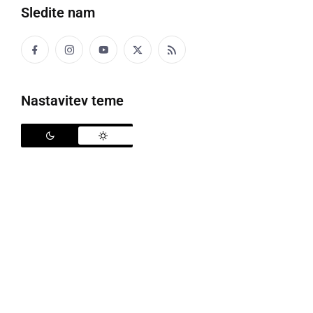
Sledite nam
Nastavitev teme
Stanovalce so preselili v dvorano
V sredo popoldne so uspešno preselili zdrave
stanovalce iz depandanse C v športno dvorano v
Voličini. S pomočjo civilne zaščite Lenart, nekaj
prostovoljcev in zaposlenimi zavoda Hrastovec so
poskušali stanovalcem pripraviti kar se da udoben in
domač ambient, vse v želji, da bivanje ne bi bilo
preveč stresno in naporno. Prvo noč so preživeli