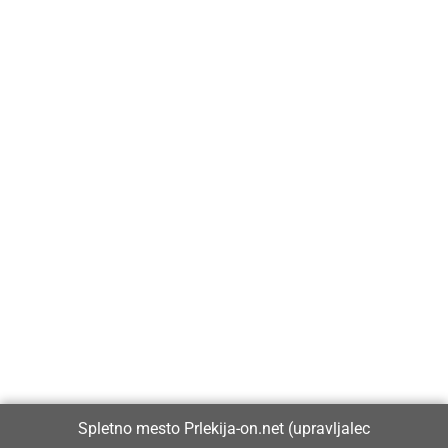
Prlekija-on.net je največji in najbolje obiskan spletni medij v
Prlekiji.
Vpisan je v razvid medijev, ki ga vodi Ministrstvo za kulturo
Republike Slovenije, pod zaporedno številko 1529.
Glavni in odgovorni urednik:
Spletno mesto Prlekija-on.net (upravljalec
Dejan Razlag