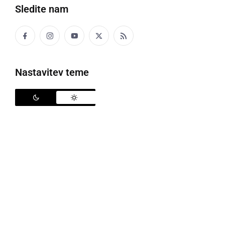
Sledite nam
Puščal je plin (simbolična fotografija)
Nastavitev teme
V torek, ob 6.09 so policisti na številko 113 prejeli
obvestilo, da naj bi na Raičevi ulici v Mariboru uhajal
plin. Na kraj so takoj poslali policiste, delavce
plinarne in gasilce. Policisti so ugotovili, da dejansko
uhaja plin v zunanji omarici iz nerjaveče pločevine, ki
je bila sicer nepoškodovana.
Skupaj z gasilci so na varno takoj preventivno
evakuirali 35 odraslih stanovalcev in 10 otrok.