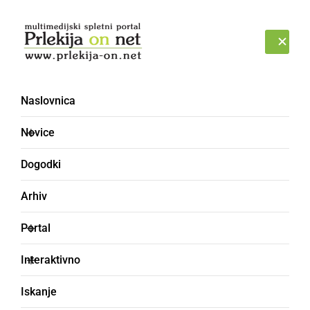
Prijava
PETEK, 7. AVGUST 2026
Naslovnica
Novice
Dogodki
Arhiv
ČRNA KRONIKA
Portal
Zaradi uhajanja plina
Interaktivno
evakuirali 35 odraslih
Iskanje
stanovalcev in 10 otrok