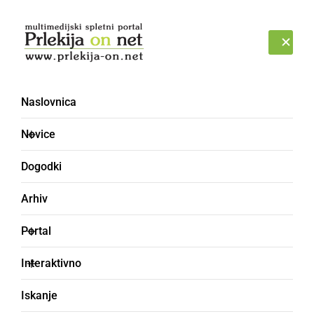
Prijava
SOBOTA, 8. AVGUST 2026
Naslovnica
Novice
Dogodki
Arhiv
POLITIKA
Portal
Župan in občinski svet
Interaktivno
odločno proti
Iskanje
preoblikovanju pošte v