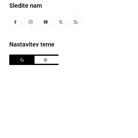
Sledite nam
Nastavitev teme
Seje se je udeležil tudi direktor Pošte PE Maribor Janez Pernek, foto:
Občina Križevci
V sredo, 20. januarja, je potekala 15. redna seja
Občinskega sveta Občine Križevci, kjer je osrednja
tema bil proračun. Občinski svet je z 11 prisotnimi
svetniki in svetnicami sprejel sklep o sprejemu
proračuna v prvem branju, ki se posreduje v 15