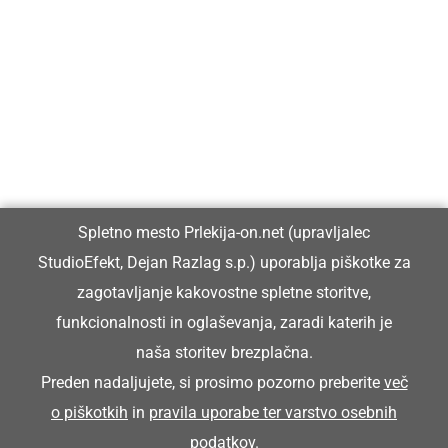
Prlekija-on.net je največji in najbolje obiskan spletni medij v
Prlekiji.
Vpisan je v razvid medijev, ki ga vodi Ministrstvo za kulturo
Republike Slovenije, pod zaporedno številko 1529.
Glavni in odgovorni urednik:
Spletno mesto Prlekija-on.net (upravljalec
Dejan Razlag
StudioEfekt, Dejan Razlag s.p.) uporablja piškotke za
info@prlekija-on.net
zagotavljanje kakovostne spletne storitve,
funkcionalnosti in oglaševanja, zaradi katerih je
naša storitev brezplačna.
Preden nadaljujete, si prosimo pozorno preberite
več
o piškotkih
in
pravila uporabe ter varstvo osebnih
© Prlekija-on.net | 2005 - 2026 | Vse pravice pridržane |
podatkov
.