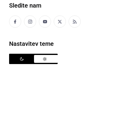
Sledite nam
Nastavitev teme
Policija
Policisti policijske postaje Ormož so ob opravljanju
rednih nalog, v sredo, 10. februarja, obravnavali
naslednje pomembnejše dogodke. Ob 09.45 so
policisti imeli v postopku voznika osebnega
avtomobila, ki je vozil vozilo brez veljavnega
vozniškega dovoljenja, prav tako pa je imel na vozilu