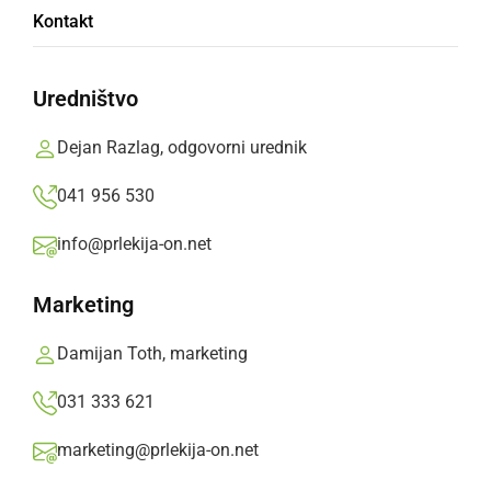
Kontakt
registrskimi tablicami
Uredništvo
Proti potrdilu je bilo vozilo zaseženo, prav tako
registrski tablici, kateri bosta poslani na
Dejan Razlag, odgovorni urednik
upravno enoto, kjer sta v evidenci. Zoper
041 956 530
voznika sledi obdolžilni predlog na Okrajno
sodišče.
info@prlekija-on.net
Prlekija-on.net,
četrtek, 11. februar 2021 ob 08:20
Marketing
Damijan Toth, marketing
»
Izberite
Prlekijo
kot svoj prednostni vir na Googlu
031 333 621
marketing@prlekija-on.net