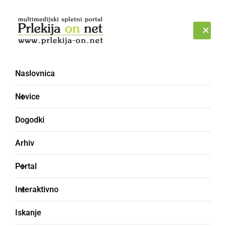
Prijava
SOBOTA, 8. AVGUST 2026
Naslovnica
Novice
Dogodki
Arhiv
ČRNA KRONIKA
Portal
Vozil brez veljavnega
Interaktivno
vozniškega dovoljenja in
Iskanje
nameščenimi drugimi