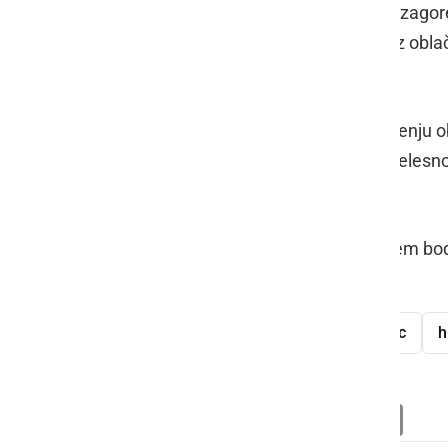
Ob 15.52 so bili obveščeni, da naj bi zagore
ugotovljeno, da je zagorelo v omari z oblači
10.000 EVR škode.
Okrog 13.30 se je v Radencih pri rušenju
njega padel leseni tram in ga hudo telesno 
na zdravljenju.
Pogostejše meritve hitrosti z radarjem bodo
delovna nesreča
streha
padec
h
Deli
Facebook
X
Messenger
WhatsApp
Copy
PrintFrien
Email
Link