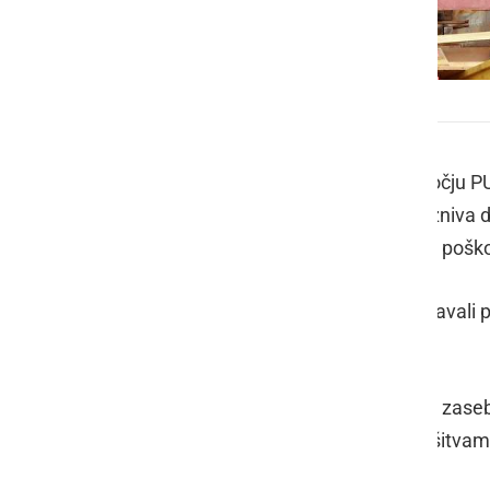
Moški se je poškodoval pri delu na strehi
Preteklo soboto so policisti na območju P
končali le z materialno škodo, tri kazniva 
delu, tri primere povoženja divjadi in poš
Na področju kriminalitete so obravnavali 
dejanja.
Javni red in mir je bil kršen petkrat v zase
intervenciji policistov pomirili in s kršitva