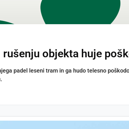
i rušenju objekta huje po
jega padel leseni tram in ga hudo telesno poškodov
.