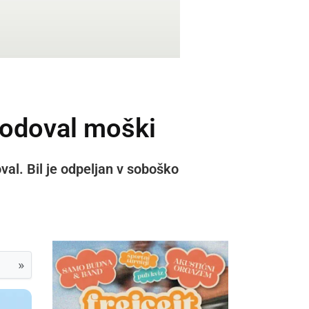
škodoval moški
al. Bil je odpeljan v soboško
»