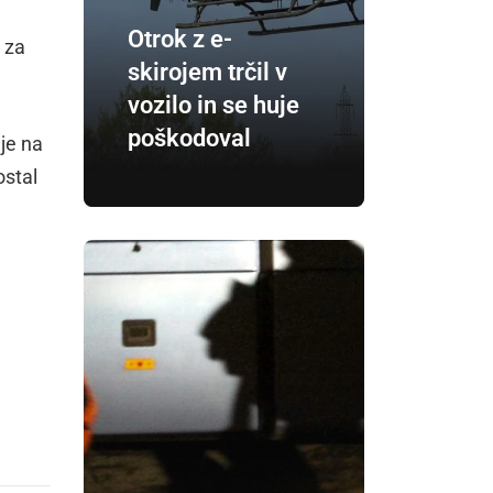
Otrok z e-
o za
skirojem trčil v
vozilo in se huje
poškodoval
je na
ostal