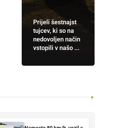
Prijeli šestnajst
tujcev, ki so na
nedovoljen način
vstopili v našo ...
Namesto 80 km/h, vozil s