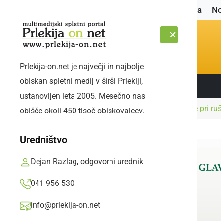
Naslovnica
No
Prlekija-on.net je največji in najbolje
obiskan spletni medij v širši Prlekiji,
Sledite nam:
PETEK, 7. AVGUST 2026
ustanovljen leta 2005. Mesečno nas
Naslovnica
Črna kronika
V Radencih se je pri r
obišče okoli 450 tisoč obiskovalcev.
Uredništvo
Dejan Razlag, odgovorni urednik
041 956 530
info@prlekija-on.net