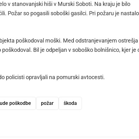
lo v stanovanjski hiši v Murski Soboti. Na kraju je bilo
li. Požar so pogasili soboški gasilci. Pri požaru je nastal
 objekta poškodoval moški. Med odstranjevanjem ostrešja 
poškodoval. Bil je odpeljan v soboško bolnišnico, kjer je 
 policisti opravljali na pomurski avtocesti.
ude poškodbe
požar
škoda
dly