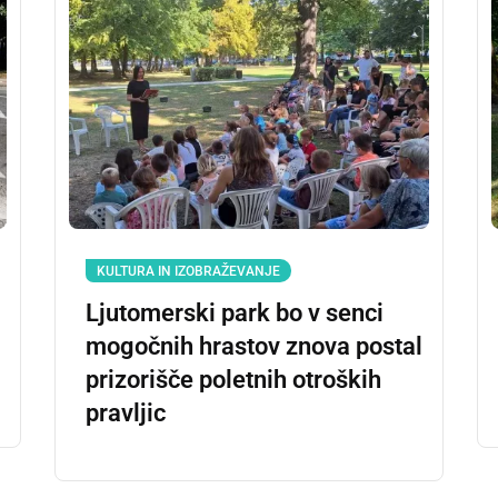
KULTURA IN IZOBRAŽEVANJE
Ljutomerski park bo v senci
mogočnih hrastov znova postal
prizorišče poletnih otroških
pravljic