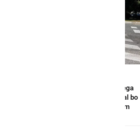
GOSPODARSTVO
Pričela se bo gradnja novega
krožišča v Ljutomeru, veljal bo
spremenjen prometni režim