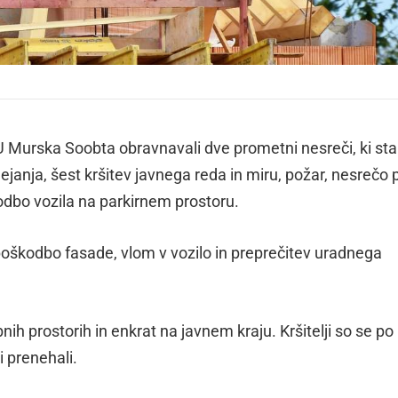
U Murska Soobta obravnavali dve prometni nesreči, ki sta
dejanja, šest kršitev javnega reda in miru, požar, nesrečo p
kodbo vozila na parkirnem prostoru.
poškodbo fasade, vlom v vozilo in preprečitev uradnega
bnih prostorih in enkrat na javnem kraju. Kršitelji so se po
mi prenehali.