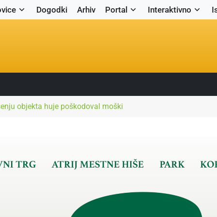
vice
Dogodki
Arhiv
Portal
Interaktivno
I
ušenju objekta huje poškodoval moški