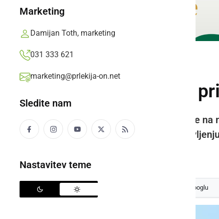
Marketing
Damijan Toth, marketing
031 333 621
ČRNA KRONIKA
marketing@prlekija-on.net
V Radencih se je pr
Sledite nam
Med odstranjevanjem ostrešja je na n
bolnišnico, kjer je ostal na zdravljenju
Prlekija-on.net,
nedelja, 21. marec 2021 ob 07:42
Nastavitev teme
Izberite
Prlekijo
kot svoj prednostni vir na Googlu