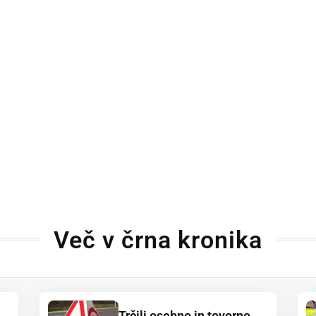
Več v črna kronika
Trčili osebno in tovorno