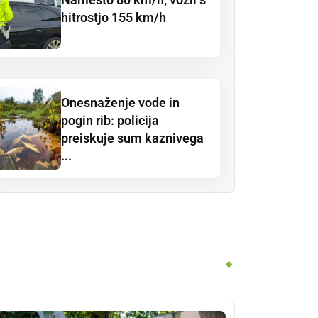
hitrostjo 155 km/h
Onesnaženje vode in
pogin rib: policija
preiskuje sum kaznivega
...