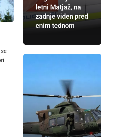
letni Matjaž, na
zadnje viden pred
enim tednom
 se
ri