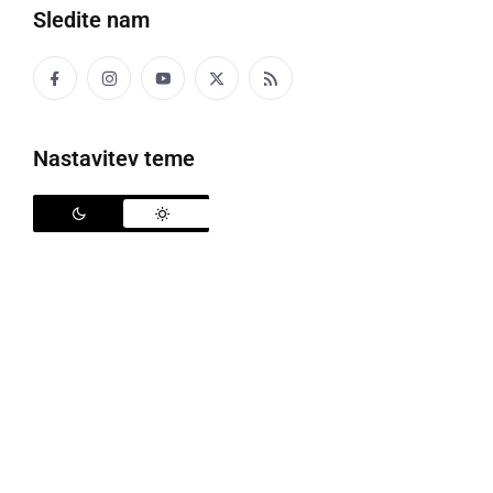
Sledite nam
Policija
Nastavitev teme
Policisti policijske postaje Ormož so ob opravljanju
rednih nalog, v sredo, 24. marca, obravnavali
naslednje pomembnejše dogodke. Ob 6.37 so na
podlagi 23. člena ZPrCP zasegli osebno vozilo ter
registrske tablice, vozniku, kateri je bil udeležen v
cestnem prometu, ki je upravljal vozilo kljub ukrepu
prepovedi vožnje. Izdan mu je bil plačilni nalog,
zaradi kršitve ZPrCP in sicer vožnje pod vplivom
alkohola ter neuporabe varnostnega pasu. Prav tako