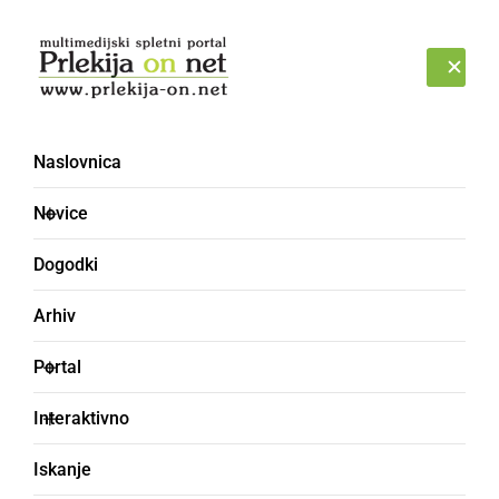
Prijava
NEDELJA, 9. AVGUST 2026
Naslovnica
Novice
Dogodki
Arhiv
ČRNA KRONIKA
Portal
V času prepovedi vožnje
Interaktivno
vozil pod vplivom
Iskanje
alkohola in ni uporabljal