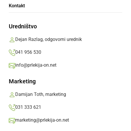
Kontakt
varnostnega pasu
Uredništvo
Ormoški policisti so mu zasegli osebno vozilo
ter registrske tablice.
Dejan Razlag, odgovorni urednik
Prlekija-on.net,
četrtek, 25. marec 2021 ob 19:11
041 956 530
info@prlekija-on.net
»
Izberite
Prlekijo
kot svoj prednostni vir na Googlu
Marketing
Damijan Toth, marketing
031 333 621
marketing@prlekija-on.net