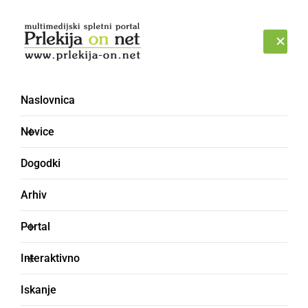
Prijava
SOBOTA, 8. AVGUST 2026
Naslovnica
Novice
Dogodki
Arhiv
ŠPORT
Portal
2. virtualni Maraton treh
Interaktivno
src: Letos tečemo okrog
Iskanje
sveta!