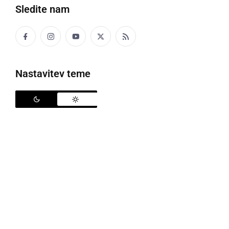
Sledite nam
Nastavitev teme
Maraton treh src
Trenutno stanje ne dopušča jubilejnega 40.
Maratona treh src, zato so se organizatorji odločili
nadgraditi lanski 1. virtualni Maraton treh src.
Letošnji »maraton« se začne že danes pri vas doma
in traja do sobote, 15. maja. Odmerjen je na 40.075
km in organizatorji potrebujejo čim več sodelujočih,
da dosežejo zastavljeni cilj. Pridružite se jim!