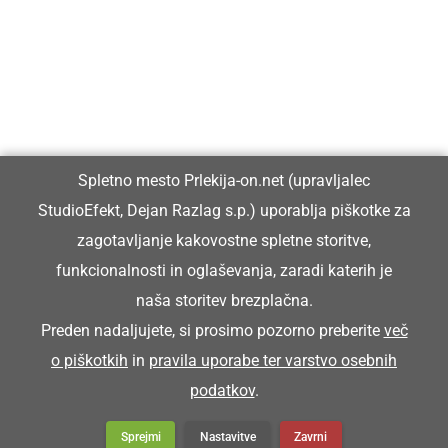
Prlekiji.
Vpisan je v razvid medijev, ki ga vodi Ministrstvo za kulturo
Republike Slovenije, pod zaporedno številko 1529.
Glavni in odgovorni urednik:
Spletno mesto Prlekija-on.net (upravljalec
Dejan Razlag
StudioEfekt, Dejan Razlag s.p.) uporablja piškotke za
info@prlekija-on.net
zagotavljanje kakovostne spletne storitve,
funkcionalnosti in oglaševanja, zaradi katerih je
naša storitev brezplačna.
Preden nadaljujete, si prosimo pozorno preberite
več
o piškotkih
in
pravila uporabe ter varstvo osebnih
© Prlekija-on.net | 2005 - 2026 | Vse pravice pridržane |
podatkov
.
info@prlekija-on.net
Splošni pogoji
•
Izjava o zasebnosti
•
Piškotki
Oglaševanje
Sprejmi
Nastavitve
Zavrni