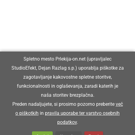
Prlekiji.
Vpisan je v razvid medijev, ki ga vodi Ministrstvo za kulturo
Republike Slovenije, pod zaporedno številko 1529.
Glavni in odgovorni urednik:
Spletno mesto Prlekija-on.net (upravljalec
Dejan Razlag
StudioEfekt, Dejan Razlag s.p.) uporablja piškotke za
info@prlekija-on.net
zagotavljanje kakovostne spletne storitve,
funkcionalnosti in oglaševanja, zaradi katerih je
naša storitev brezplačna.
Preden nadaljujete, si prosimo pozorno preberite
več
o piškotkih
in
pravila uporabe ter varstvo osebnih
© Prlekija-on.net | 2005 - 2026 | Vse pravice pridržane |
podatkov
.
info@prlekija-on.net