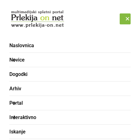
Prijava
SOBOTA, 8. AVGUST 2026
Naslovnica
Novice
Dogodki
Arhiv
ČRNA KRONIKA
Portal
Policisti obravnavali
Interaktivno
tatvino domačih živali
Iskanje