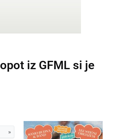
opot iz GFML si je
»