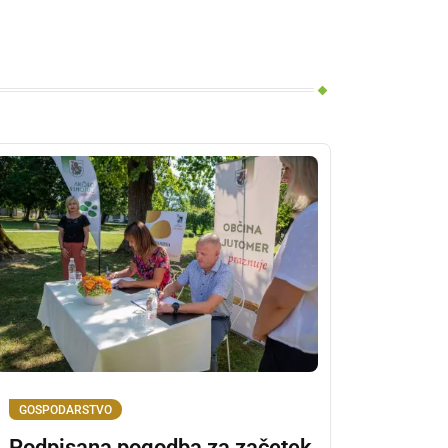
GOSPODARSTVO
Podpisana pogodba za začetek