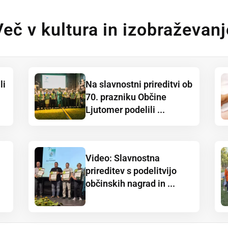
Več v kultura in izobraževanj
li
Na slavnostni prireditvi ob
70. prazniku Občine
Ljutomer podelili ...
Video: Slavnostna
prireditev s podelitvijo
občinskih nagrad in ...