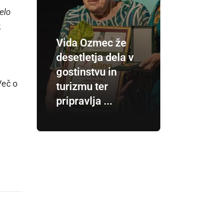
elo
,
Vida Ozmec že
desetletja dela v
gostinstvu in
Več o
turizmu ter
pripravlja ...