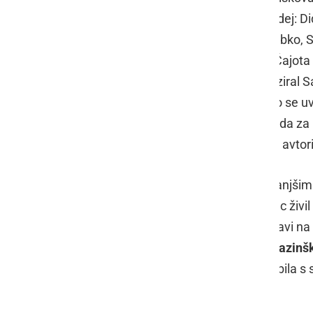
Ljutomer pripravili deset poslovnih idej: 
Aplikacija za rok uporabe živil Uporabko,
pomagamo, Pekouche čili džem in Čajota Do
ga je za našo regijo ponovno organiziral Sa
vsake kategorije in iz vsake regije so se 
dobila 500 evrov iz nagradnega sklada za n
uspelo poslovni ideji Čajota Dobrote avto
Čajota je buči podobna rastlina z manjšimi
saj ima vse tri lastnosti, ki si jih kupec ži
in široko možnost uporabe. Pri pripravi na
z zunanjim mentorjem
Martinom Blazin
ideje več kot odlično opravila, saj je bila 
poslovni načrt, je dejala: