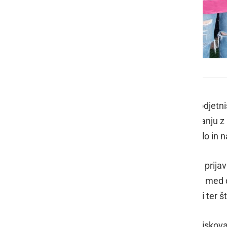
Dijaki GFML
Popri je nacionalno tekmovanje v podjetniš
Primorski tehnološki park v sodelovanju z r
ustvarjalnost, podjetnost, timsko delo in n
Kljub pandemiji se je kar 344 mladih prija
se je najprej potegovalo za uvrstitev med d
treh kategorijah: osnovnošolci, dijaki ter š
V okviru izbirnega predmeta ITS raziskova