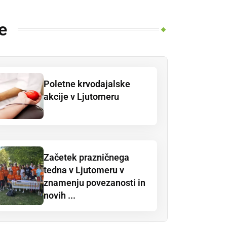
e
Poletne krvodajalske
akcije v Ljutomeru
Začetek prazničnega
tedna v Ljutomeru v
znamenju povezanosti in
novih ...