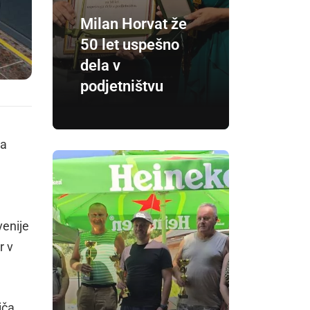
Milan Horvat že
50 let uspešno
dela v
podjetništvu
ga
venije
r v
iča