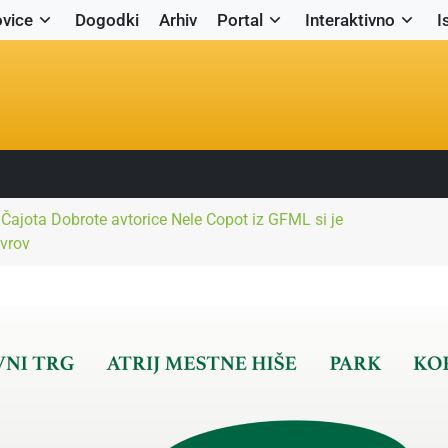
vice
Dogodki
Arhiv
Portal
Interaktivno
I
 Čajota Dobrote avtorice Nele Copot iz GFML si je
evrov