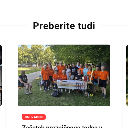
Preberite tudi
DRUŽABNO
Začetek prazničnega tedna v