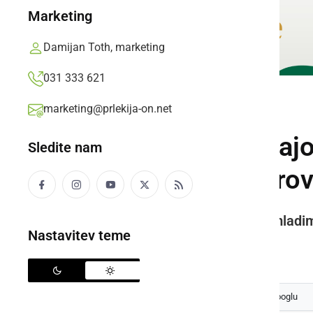
Marketing
Damijan Toth, marketing
031 333 621
marketing@prlekija-on.net
KULTURA IN IZOBRAŽEVANJE
Poslovna ideja Čajo
Sledite nam
prislužila 500 evro
POPRI 2021: Šolanje od doma mladim 
Nastavitev teme
Prlekija-on.net,
četrtek, 22. april 2021 ob 20:16
Izberite
Prlekijo
kot svoj prednostni vir na Googlu