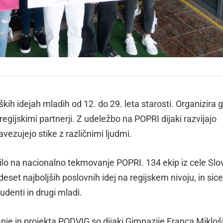
kih idejah mladih od 12. do 29. leta starosti. Organizira 
egijskimi partnerji. Z udeležbo na POPRI dijaki razvijajo
avezujejo stike z različnimi ljudmi.
vilo na nacionalno tekmovanje POPRI. 134 ekip iz cele Slo
eset najboljših poslovnih idej na regijskem nivoju, in sice
tudenti in drugi mladi.
nje in projekta PODVIG so dijaki Gimnazije Franca Mikloš