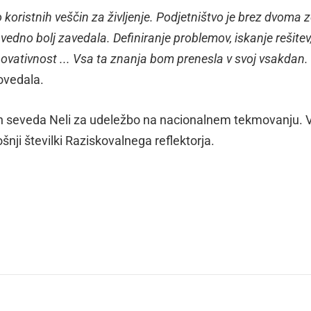
 koristnih veščin za življenje. Podjetništvo je brez dvoma z
edno bolj zavedala. Definiranje problemov, iskanje rešitev
ovativnost ... Vsa ta znanja bom prenesla v svoj vsakdan.
povedala.
in seveda Neli za udeležbo na nacionalnem tekmovanju. 
ošnji številki Raziskovalnega reflektorja.
dly