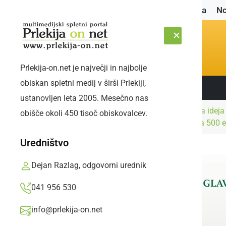
Naslovnica
No
Prlekija-on.net je največji in najbolje
obiskan spletni medij v širši Prlekiji,
Sledite nam:
ČETRTEK, 6. AVGUST 2026
ustanovljen leta 2005. Mesečno nas
Kultura in
Poslovna ideja
obišče okoli 450 tisoč obiskovalcev.
Naslovnica
izobraževanje
prislužila 500 
Uredništvo
Dejan Razlag, odgovorni urednik
041 956 530
info@prlekija-on.net