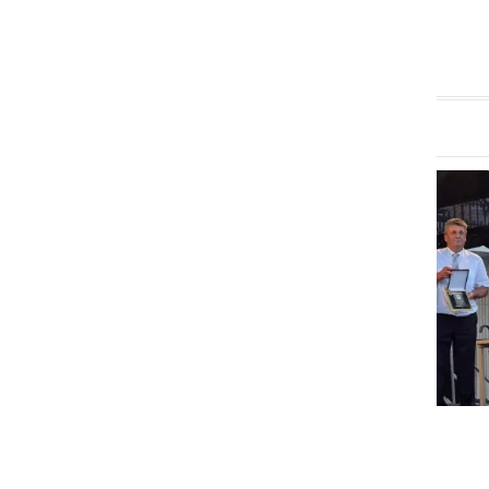
GOSPODARSTVO
Obrtnik leta 2026 je Milan