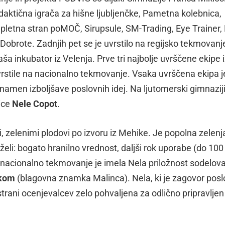
Didaktična igrača za hišne ljubljenčke, Pametna kolebnica,
 Spletna stran poMOČ, Sirupsule, SM-Trading, Eye Trainer,
brote. Zadnjih pet se je uvrstilo na regijsko tekmovanje
ša inkubator iz Velenja. Prve tri najbolje uvrščene ekipe 
uvrstile na nacionalno tekmovanje. Vsaka uvrščena ekipa j
amen izboljšave poslovnih idej. Na ljutomerski gimnaziji 
rice
Nele Copot
.
, zelenimi plodovi po izvoru iz Mehike. Je popolna zelenj
vil želi: bogato hranilno vrednost, daljši rok uporabe (do 100
 nacionalno tekmovanje je imela Nela priložnost sodelovat
škom
(blagovna znamka Malinca). Nela, ki je zagovor pos
s strani ocenjevalcev zelo pohvaljena za odlično pripravljen