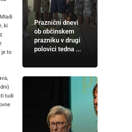
 Mladi
Praznični dnevi
, ki
ob občinskem
iz
prazniku v drugi
e
polovici tedna ...
je to
ava,
 dni)
i tudi
lovne