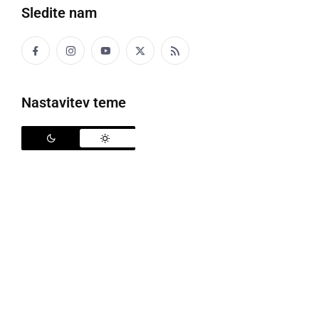
Sledite nam
Nastavitev teme
Splošna bolnišnica Murska Sobota
Obiski v Splošni bolnišnici Murska Sobota ostajajo
prepovedani, razen obiskov na ginekološko-
porodniškem in otroškem oddelku ter obiskov iz
pietetnih razlogov, sporoča vodstvo bolnišnice.
Svojec za obisk pacienta potrebuje samo izpolnjen
vprašalnik o zdravstvenem stanju, s katerim potrjuje,
da nima znakov okužbe. Če prihaja na obisk k