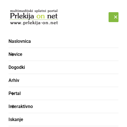
Prijava
PETEK, 7. AVGUST 2026
Naslovnica
Novice
Dogodki
Arhiv
GOSPODARSTVO
Portal
Odstopila pomočnica
Interaktivno
direktorja za
Iskanje
zdravstveno nego v