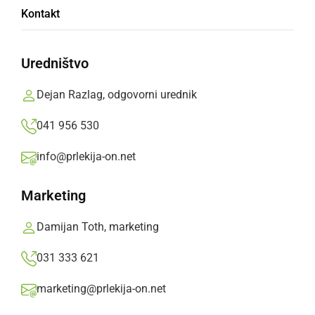
Kontakt
SBMS
Uredništvo
Obiski v Splošni bolnišnici Murska Sobota
ostajajo prepovedani, možni so le pod
Dejan Razlag, odgovorni urednik
določenimi pogoji.
041 956 530
Prlekija-on.net,
sreda, 28. april 2021 ob 13:10
info@prlekija-on.net
»
Izberite
Prlekijo
kot svoj prednostni vir na Googlu
Marketing
Damijan Toth, marketing
031 333 621
marketing@prlekija-on.net