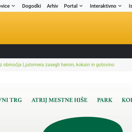
vice
Dogodki
Arhiv
Portal
Interaktivno
I
območja Ljutomera zasegli heroin, kokain in gotovino