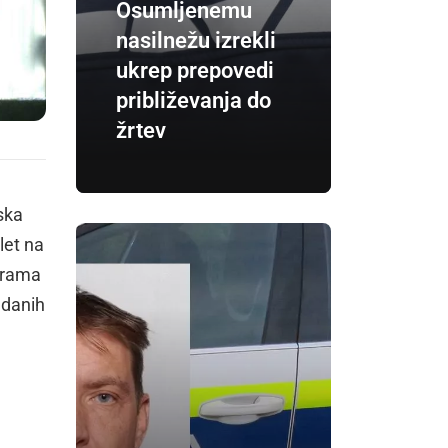
Osumljenemu
nasilnežu izrekli
ukrep prepovedi
približevanja do
žrtev
ska
let na
grama
edanih