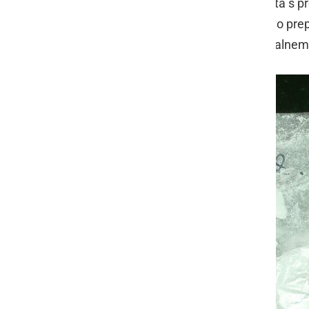
Neupravičene proizvodnje in prometa s p
predhodnimi sestavinami za izdelavo pre
zakonika (KZ-1) priveden k preiskovalnemu 