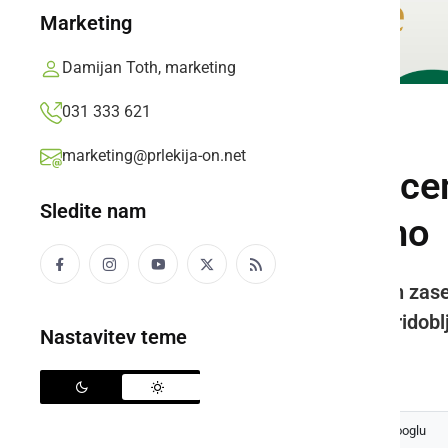
Marketing
Damijan Toth, marketing
031 333 621
ČRNA KRONIKA
marketing@prlekija-on.net
Dvema osumljencem
Sledite nam
kokain in gotovino
Med preiskavo je bilo najdeno in zas
katero obstaja sum, da je bila pridob
Nastavitev teme
Prlekija-on.net,
torek, 4. maj 2021 ob 14:41
Izberite
Prlekijo
kot svoj prednostni vir na Googlu