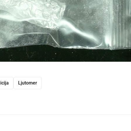
icija
Ljutomer
dly