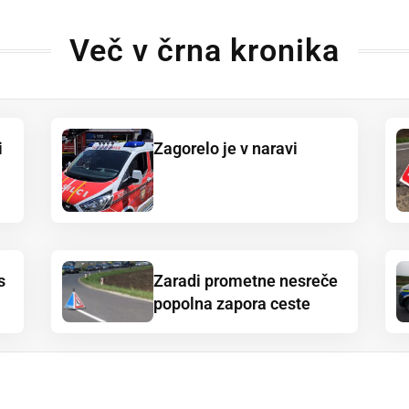
Več v črna kronika
i
Zagorelo je v naravi
s
Zaradi prometne nesreče
popolna zapora ceste