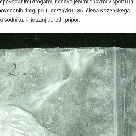
repovedanimi drogami, nedovoljenimi snovmi v športu in
povedanih drog, po 1. odstavku 186. člena Kazenskega
sodniku, ki je zanj odredil pripor.