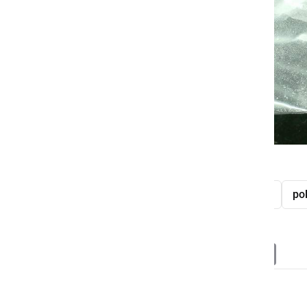
Zasežena droga
zaseg
droga
hišna preiskava
pol
Deli
Facebook
X
Messenger
WhatsApp
Copy
PrintFrien
Email
Link