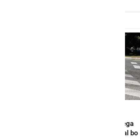
GOSPODARSTVO
Pričela se bo gradnja novega
krožišča v Ljutomeru, veljal bo