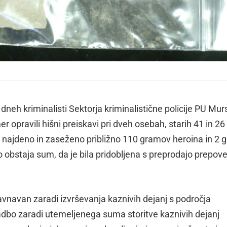
dneh kriminalisti Sektorja kriminalistične policije PU Mur
r opravili hišni preiskavi pri dveh osebah, starih 41 in 26 
 najdeno in zaseženo približno 110 gramov heroina in 2 
o obstaja sum, da je bila pridobljena s preprodajo prepov
bravnavan zaradi izvrševanja kaznivih dejanj s področja
adbo zaradi utemeljenega suma storitve kaznivih dejanj