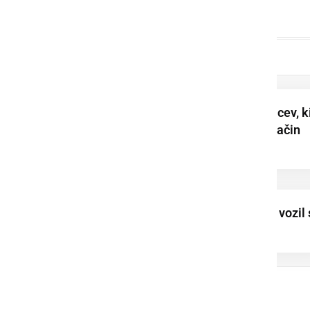
Prijeli šestnajst tujcev, k
so na nedovoljen način
vstopili v našo ...
Namesto 80 km/h, vozil 
hitrostjo 155 km/h