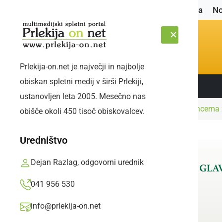
Naslovnica
No
Prlekija-on.net je največji in najbolje
obiskan spletni medij v širši Prlekiji,
Sledite nam:
SOBOTA, 8. AVGUST 2026
ustanovljen leta 2005. Mesečno nas
Naslovnica
Črna kronika
Dvema osumljencema z 
obišče okoli 450 tisoč obiskovalcev.
Uredništvo
Dejan Razlag, odgovorni urednik
041 956 530
info@prlekija-on.net