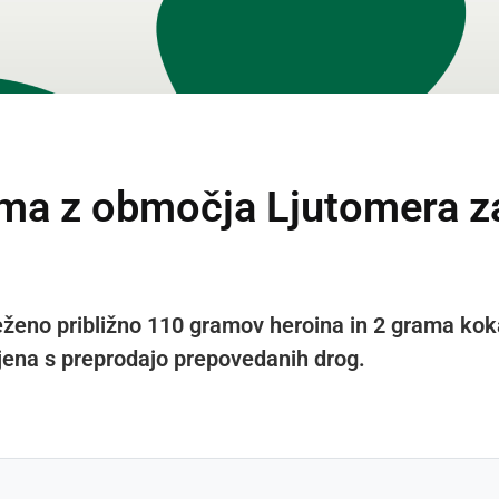
a z območja Ljutomera zas
eženo približno 110 gramov heroina in 2 grama kok
ljena s preprodajo prepovedanih drog.