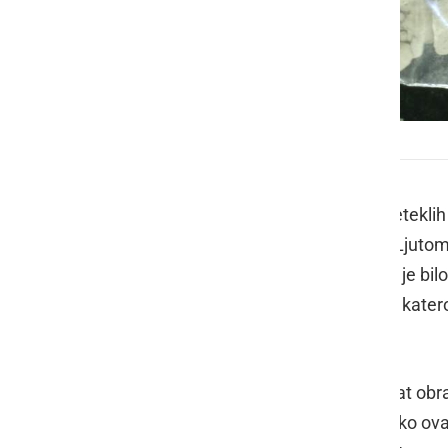
Zasežena droga
Na podlagi odredbe sodišča so v preteklih 
Sobota v sodelovanju s policisti PP Ljutome
območju Ljutomera. Med preiskavo je bilo
kokaina ter 3.800 evrov gotovine za kater
drog.
41-letnik je bil v preteklosti že večkrat o
prepovedanih drog in je bil s kazensko ov