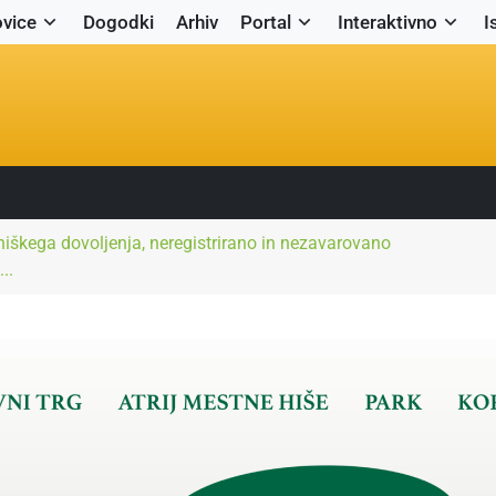
vice
Dogodki
Arhiv
Portal
Interaktivno
I
niškega dovoljenja, neregistrirano in nezavarovano
..