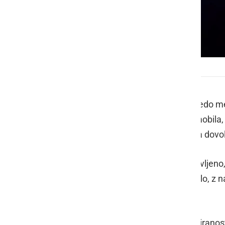
Policija
Policisti PPP Murska Sobota so v sredo me
kontrolirali voznika osebnega avtomobila, 
desnem smernem vozišču, glede na dovol
V nadaljnjem postopku je bilo ugotovljeno
neregistrirano in nezavarovano vozilo, z n
tehnično brezhibno.
Voznik je odklonil preizkus alkoholizirano