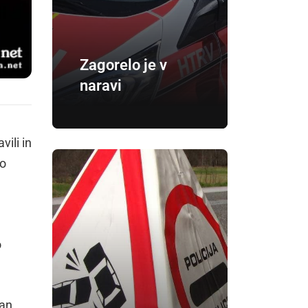
Zagorelo je v
naravi
ili in
po
o
dan