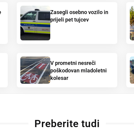
e
Zasegli osebno vozilo in
prijeli pet tujcev
V prometni nesreči
poškodovan mladoletni
kolesar
Preberite tudi