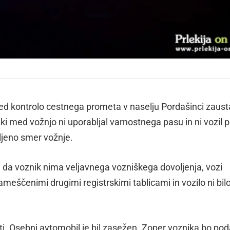
d kontrolo cestnega prometa v naselju Pordašinci zaustav
ki med vožnjo ni uporabljal varnostnega pasu in ni vozil 
jeno smer vožnje.
, da voznik nima veljavnega vozniškega dovoljenja, vozi
ameščenimi drugimi registrskimi tablicami in vozilo ni bil
sti. Osebni avtomobil je bil zasežen. Zoper voznika bo po