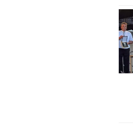
GOSPODARSTVO
Obrtnik leta 2026 je Milan
Horvat