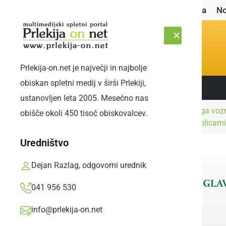
Naslovnica
No
Prlekija-on.net je največji in najbolje
obiskan spletni medij v širši Prlekiji,
Sledite nam:
PETEK, 7. AVGUST 2026
ustanovljen leta 2005. Mesečno nas
Črna
Vozil brez veljavnega voz
obišče okoli 450 tisoč obiskovalcev.
Naslovnica
kronika
vozilo z drugimi tablicami.
Uredništvo
Dejan Razlag, odgovorni urednik
041 956 530
info@prlekija-on.net