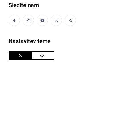
Sledite nam
Nastavitev teme
Janez Janša
Nekdanji predsednik vlade in predsednik opozicijske
Slovenske demokratske stranke (SDS)
Janez Janša