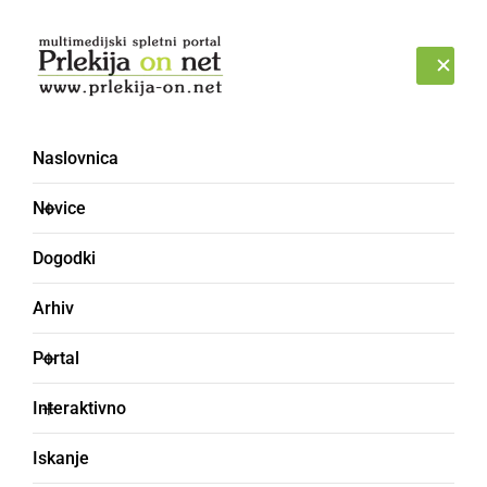
Prijava
SOBOTA, 8. AVGUST 2026
Naslovnica
Novice
Dogodki
Arhiv
POLITIKA
Portal
Janša ovadil ormoškega
Interaktivno
sodnika
Iskanje