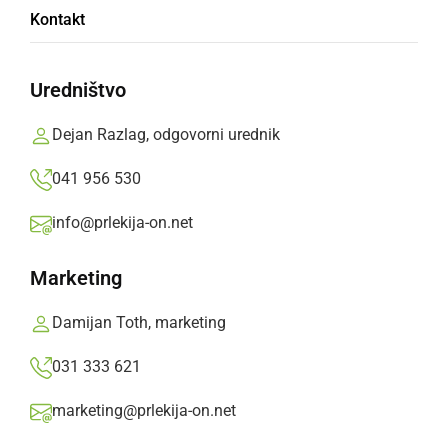
Policist naj bi Janši grozil leta 2006, primer pa
Kontakt
je zastaral leta 2009
Prlekija-on.net,
torek, 24. maj 2011 ob 11:33
Uredništvo
Dejan Razlag, odgovorni urednik
»
Izberite
Prlekijo
kot svoj prednostni vir na Googlu
041 956 530
info@prlekija-on.net
Marketing
Damijan Toth, marketing
031 333 621
marketing@prlekija-on.net