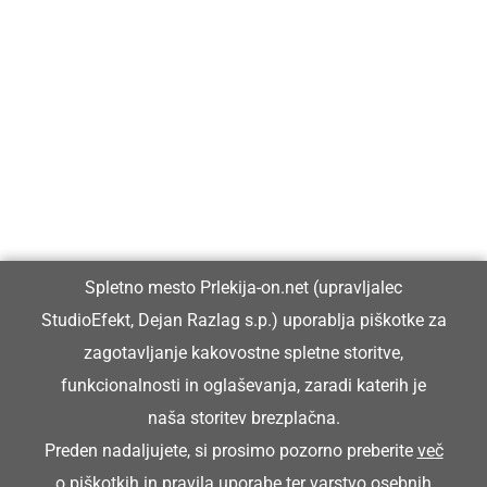
Prlekija-on.net je največji in najbolje obiskan spletni medij v
Prlekiji.
Vpisan je v razvid medijev, ki ga vodi Ministrstvo za kulturo
Republike Slovenije, pod zaporedno številko 1529.
Glavni in odgovorni urednik:
Spletno mesto Prlekija-on.net (upravljalec
Dejan Razlag
StudioEfekt, Dejan Razlag s.p.) uporablja piškotke za
info@prlekija-on.net
zagotavljanje kakovostne spletne storitve,
funkcionalnosti in oglaševanja, zaradi katerih je
naša storitev brezplačna.
Preden nadaljujete, si prosimo pozorno preberite
več
o piškotkih
in
pravila uporabe ter varstvo osebnih