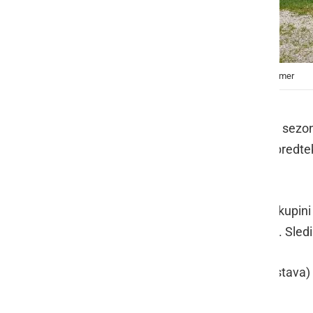
16. sezona poletne lige v odbojki na mivki ŠZ Ljutomer
V nedeljo, 13. junija, se je pričela 16. sez
16 ekip. Ekipe so se pomerile na 1. predte
pa na Stari Cesti.
Po odigranem prvem turnirju sta v skupini
sta zbrali vseh možnih 10 točk (5/0). Sledi 
V skupini B vodi ekipa Mladi upi (Pristava)
Kostanjevica I s po 9 točkami (4/1).