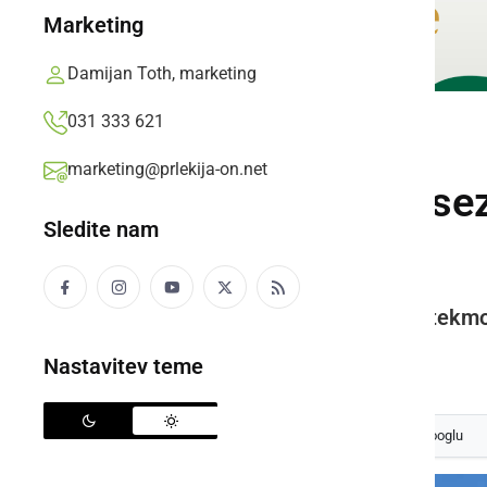
Marketing
Damijan Toth, marketing
031 333 621
ŠPORT
marketing@prlekija-on.net
Pričela se je 16. s
Sledite nam
Ljutomer
Ekipe so se pomerile na 1. predtekmov
Prlekija-on.net,
petek, 18. junij 2021 ob 08:04
Nastavitev teme
Izberite
Prlekijo
kot svoj prednostni vir na Googlu