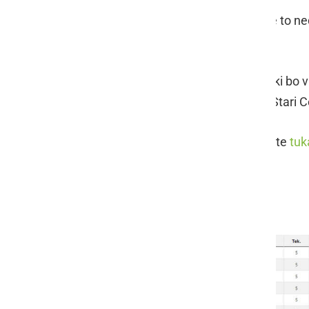
Naslednja turnirja sta na sporedu že to nede
pri Ljutomeru.
Sledi še tretji predtekmovalni turnir ki bo v
sporedu v soboto, 3. julija 2021, na Stari C
Lestvico, rezultate, razporede najdete
tuk
Vabljeni k ogledu in k navijanju.