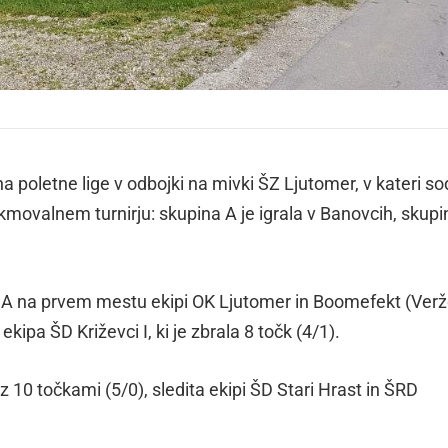
ona poletne lige v odbojki na mivki ŠZ Ljutomer, v kateri so
kmovalnem turnirju: skupina A je igrala v Banovcih, skupi
 A na prvem mestu ekipi OK Ljutomer in Boomefekt (Veržej
ekipa ŠD Križevci I, ki je zbrala 8 točk (4/1).
 z 10 točkami (5/0), sledita ekipi ŠD Stari Hrast in ŠRD