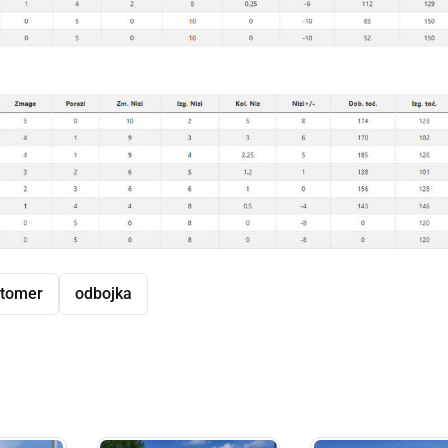
utomer
odbojka
dly