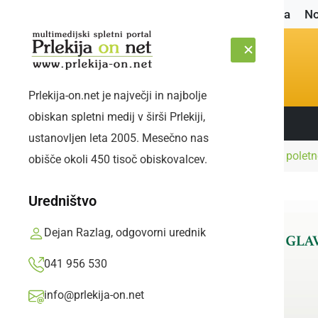
Naslovnica
No
Prlekija-on.net je največji in najbolje
obiskan spletni medij v širši Prlekiji,
Sledite nam:
PETEK, 7. AVGUST 2026
ustanovljen leta 2005. Mesečno nas
Naslovnica
Šport
Pričela se je 16. sezona polet
obišče okoli 450 tisoč obiskovalcev.
Uredništvo
Dejan Razlag, odgovorni urednik
041 956 530
info@prlekija-on.net