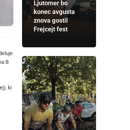
Ljutomer bo
konec avgusta
znova gostil
Frejcejt fest
deluje
na B
), ki