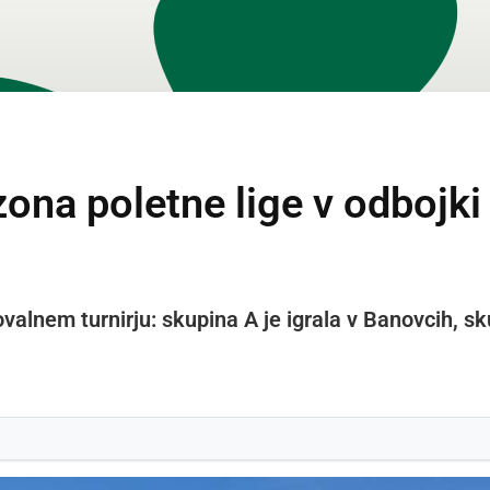
ezona poletne lige v odbojki
alnem turnirju: skupina A je igrala v Banovcih, sk