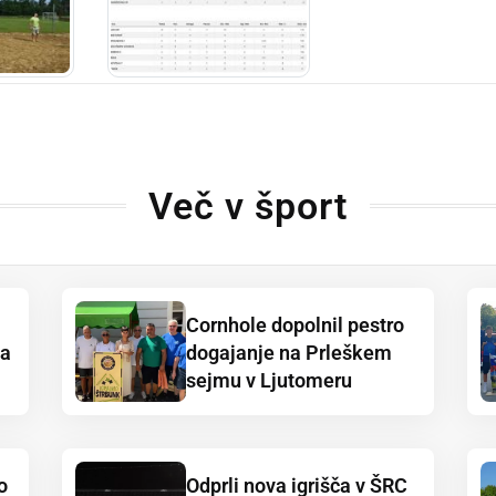
Več v šport
Cornhole dopolnil pestro
ja
dogajanje na Prleškem
sejmu v Ljutomeru
o
Odprli nova igrišča v ŠRC