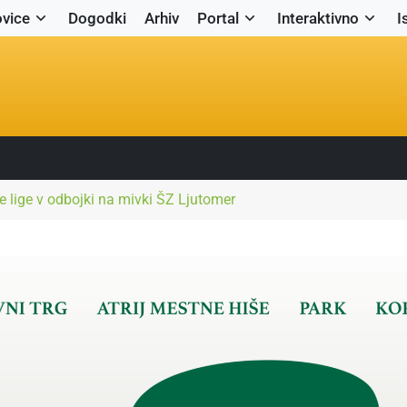
vice
Dogodki
Arhiv
Portal
Interaktivno
I
ne lige v odbojki na mivki ŠZ Ljutomer