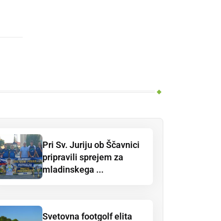
Pri Sv. Juriju ob Ščavnici
pripravili sprejem za
mladinskega ...
Svetovna footgolf elita