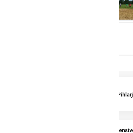
Uspešno izvedli 1.
memorial Feliksa Pihlar
v balinanju
Zaključilo se je prvenstv