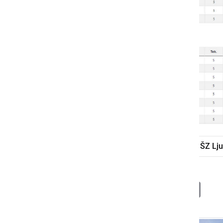
poletna liga
odbojka na mivki
ŠZ Lj
Deli
Facebook
X
Messenger
WhatsApp
Copy
PrintFrien
Email
Link