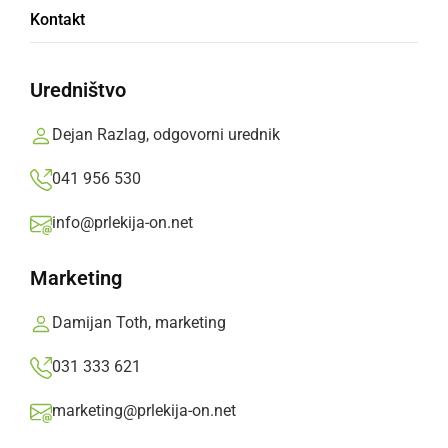
Kontakt
Safila
Uredništvo
Zanima jih tudi, kaj se je zgodilo z obljubami
vlade in gospodarskega ministra, da bodo
Dejan Razlag, odgovorni urednik
pomagali zaposlenim, ter tudi demografsko in
041 956 530
industrijsko slabo razviti občini Ormož.
info@prlekija-on.net
Prlekija-on.net,
torek, 22. junij 2021 ob 11:05
Marketing
»
Izberite
Prlekijo
kot svoj prednostni vir na Googlu
Damijan Toth, marketing
031 333 621
marketing@prlekija-on.net