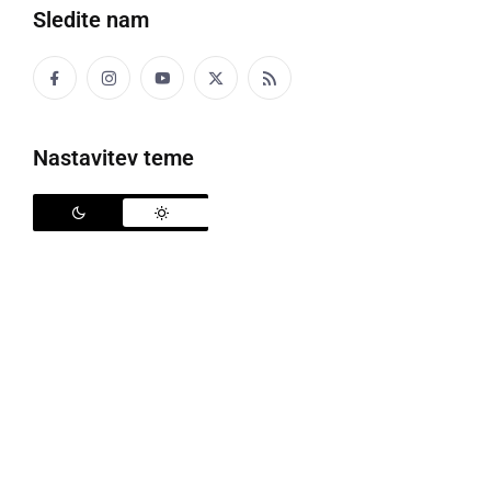
Sledite nam
Nastavitev teme
Ormoški obrat Safila je bil prodan
Občinski svetnik
Matej Hebar
z liste GPS - Gradimo
Prihodnost Skupaj, je županu in občinski upravi
poslal konkretna vprašanja okrog prodaje podjetja
Safilo, saj kot pravijo v listi, je bilo v zadnjih desetih
dnevih moč slišati veliko nepreverjenih informacij.
"
Odgovore na njih pa pričakujemo na 21. redni seji.
Verjamemo, da ima župan do naslednjega ponedeljka