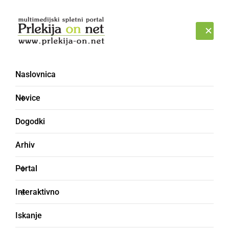
Prijava
ČETRTEK, 6. AVGUST 2026
Naslovnica
Novice
Dogodki
Arhiv
POLITIKA
Portal
V listi GPS zahtevajo
Interaktivno
konkretne odgovore
Iskanje
glede prodaje prostorov