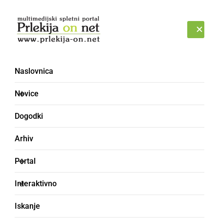
Prijava
PETEK, 7. AVGUST 2026
Naslovnica
Novice
Dogodki
Arhiv
ČRNA KRONIKA
Portal
Trčila osebno vozilo in
Interaktivno
delovni stroj
Iskanje