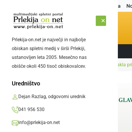
Naslovnica
No
Prlekija-on.net je največji in najbolje
obiskan spletni medij v širši Prlekiji,
Sledite nam:
SOBOTA, 8. AVGUST 2026
ustanovljen leta 2005. Mesečno nas
Naslovnica
Šport
Slovenska olimpijska bakla pr
obišče okoli 450 tisoč obiskovalcev.
Uredništvo
Dejan Razlag, odgovorni urednik
041 956 530
info@prlekija-on.net