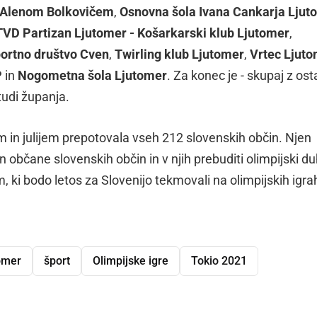
Alenom Bolkovičem
,
Osnovna šola Ivana Cankarja Ljut
TVD Partizan Ljutomer - Košarkarski klub Ljutomer
,
ortno društvo Cven
,
Twirling klub Ljutomer
,
Vrtec Ljuto
P
in
Nogometna šola Ljutomer
. Za konec je - skupaj z ost
 tudi županja.
 in julijem prepotovala vseh 212 slovenskih občin. Njen
občane slovenskih občin in v njih prebuditi olimpijski du
 ki bodo letos za Slovenijo tekmovali na olimpijskih igra
omer
šport
Olimpijske igre
Tokio 2021
dly