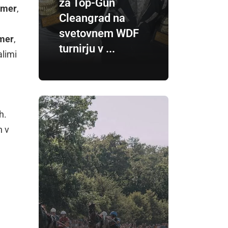
za Top-Gun
omer
,
Cleangrad na
svetovnem WDF
mer
,
turnirju v ...
alimi
h.
h v