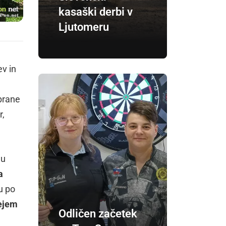
kasaški derbi v
Ljutomeru
ev in
Zbrane
r,
mu
a
u po
ejem
Odličen začetek