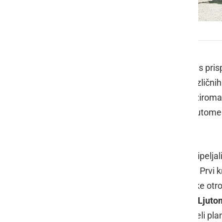
Slovenska olimpijska bakla prispela v Ljutomer
Slovenska olimpijska bakla
je danes pris
športnikov. Potovala je med člani različni
Vsako izmed njih je z njo preteklo ozirom
je pozdravila tudi županja Občine Ljutom
Miroslav Rauter
.
Baklo so na prizorišče s kasačem pripeljali
prvaku v kickboksu,
Davidu Žibratu
. Prvi 
Pomurje
. Plamenico so predali v roke ot
parku predali članom
TVD Partizan Ljutom
Lackovičem
. Za njimi so v roke prejeli p