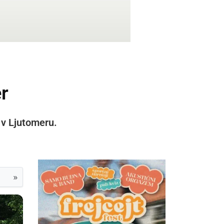
r
 v Ljutomeru.
»