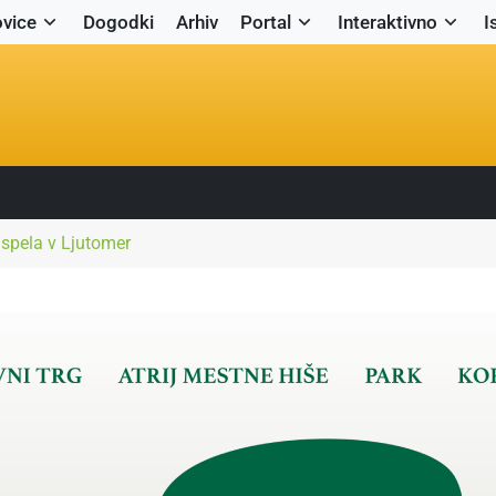
vice
Dogodki
Arhiv
Portal
Interaktivno
I
ispela v Ljutomer