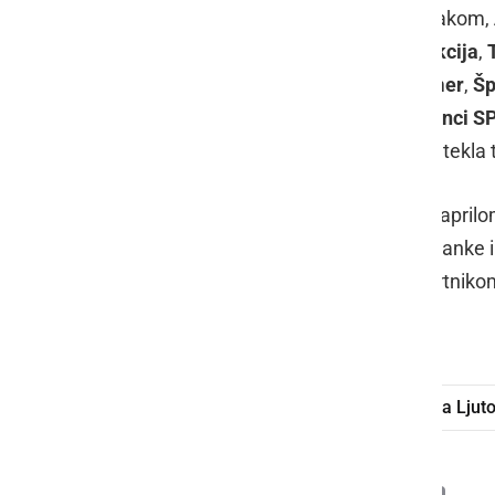
Ljutomer
z aktualnim državnim prvakom,
TVD Partizan Ljutomer - karate sekcija
,
Gimnazija Franca Miklošiča Ljutomer
,
Šp
ŠD MTB Prlekija
,
Društvo Kameščonci S
športniki in baklo - krog po parku pretekla
Slovenska olimpijska bakla bo med aprilom
namen je preko športa povezati občanke in 
Hkrati predstavlja poklon vsem športnikom,
Tokiju.
Slovenska olimpijska bakla
Občina Ljut
Deli
Facebook
X
Messenger
WhatsApp
Copy
PrintFrien
Email