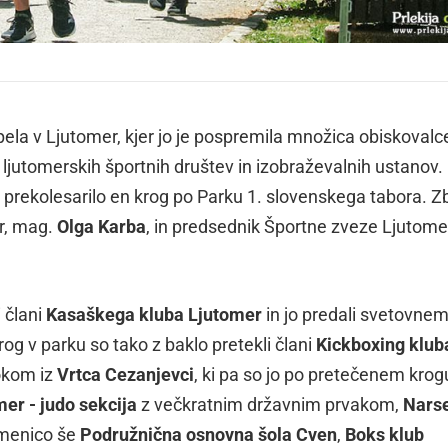
pela v Ljutomer, kjer jo je pospremila množica obiskovalc
h ljutomerskih športnih društev in izobraževalnih ustanov.
a prekolesarilo en krog po Parku 1. slovenskega tabora. 
er, mag.
Olga Karba
, in predsednik Športne zveze Ljutome
 člani
Kasaškega kluba Ljutomer
in jo predali svetovne
krog v parku so tako z baklo pretekli člani
Kickboxing klub
rokom iz
Vrtca Cezanjevci
, ki pa so jo po pretečenem krog
er - judo sekcija
z večkratnim državnim prvakom,
Nars
lamenico še
Podružnična osnovna šola Cven
,
Boks klub