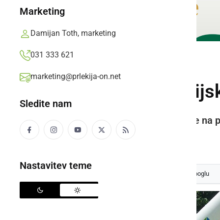
Marketing
Damijan Toth, marketing
031 333 621
ŠPORT
marketing@prlekija-on.net
Slovenska olimpijsk
Sledite nam
Slovenska olimpijska bakla se je na 
Prlekija-on.net,
četrtek, 24. junij 2021 ob 19:44
Nastavitev teme
Izberite
Prlekijo
kot svoj prednostni vir na Googlu