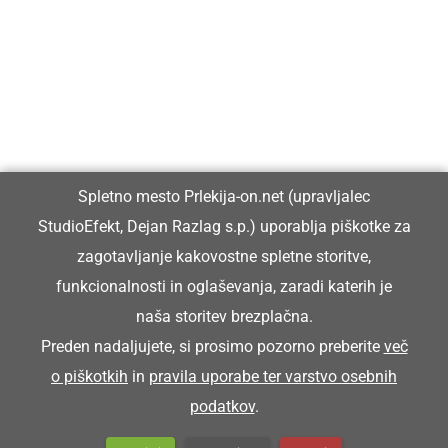
Prlekiji.
Vpisan je v razvid medijev, ki ga vodi Ministrstvo za kulturo
Republike Slovenije, pod zaporedno številko 1529.
Glavni in odgovorni urednik:
Spletno mesto Prlekija-on.net (upravljalec
Dejan Razlag
StudioEfekt, Dejan Razlag s.p.) uporablja piškotke za
info@prlekija-on.net
zagotavljanje kakovostne spletne storitve,
funkcionalnosti in oglaševanja, zaradi katerih je
naša storitev brezplačna.
Preden nadaljujete, si prosimo pozorno preberite
več
o piškotkih
in
pravila uporabe ter varstvo osebnih
© Prlekija-on.net | 2005 - 2026 | Vse pravice pridržane |
podatkov
.
info@prlekija-on.net