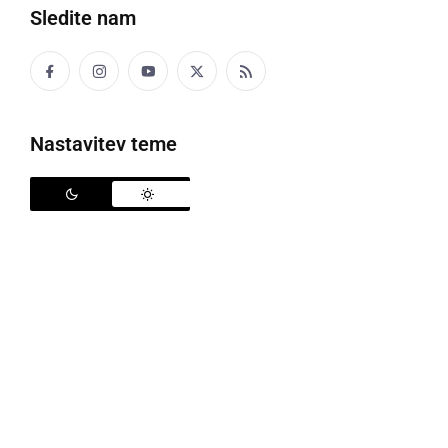
za Gregorjevo srce so ostala le še tri dekleta, katerim
Sledite nam
je v soboto podelil vrtnice. Med njimi je tudi 22-letna
Kaja Casar
iz Rakičana, poleg nje pa še 22-letna
Anja Širovnik
iz Velenja in 21-letna
Tjaša Kramarič
,
ki živi v Franciji.
Nastavitev teme
Finalna oddaja bo na sporedu v nedeljo, 4. julija ob
20. uri, ko bomo izvedeli, katera je osvojila
Gregorjevo srce.
Za pozornost in srce Sanjskega
moškega se bo borila tudi 22-letna
Prekmurka