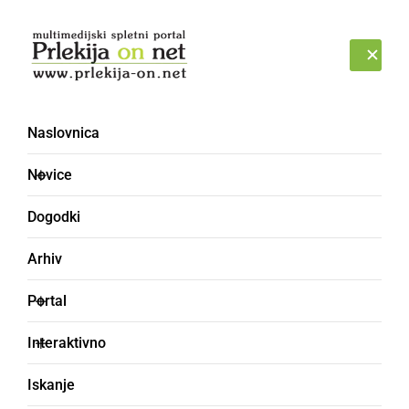
Prijava
PETEK, 7. AVGUST 2026
Naslovnica
Novice
Dogodki
Arhiv
DRUŽABNO
Portal
Prekmurka med
Interaktivno
zadnjimi tremi dekleti v
Iskanje
boju za srce Sanjskega