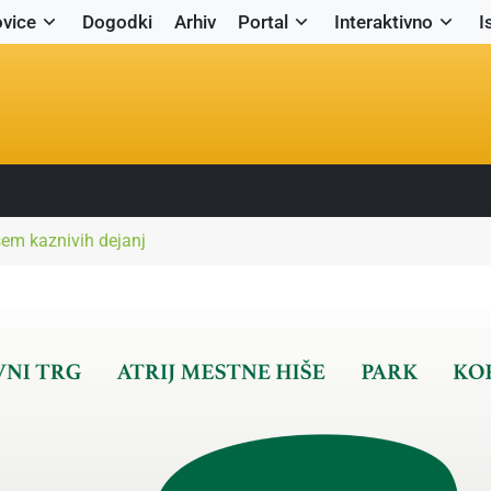
vice
Dogodki
Arhiv
Portal
Interaktivno
I
sem kaznivih dejanj