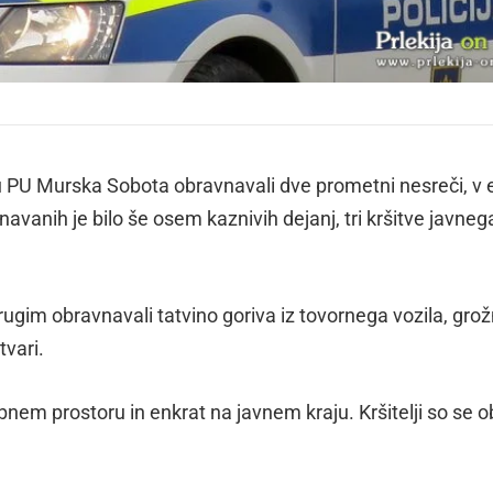
u PU Murska Sobota obravnavali dve prometni nesreči, v 
navanih je bilo še osem kaznivih dejanj, tri kršitve javneg
rugim obravnavali tatvino goriva iz tovornega vozila, grož
tvari.
ebnem prostoru in enkrat na javnem kraju. Kršitelji so se o