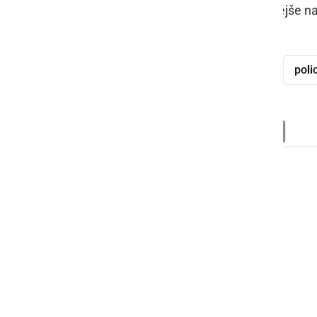
Meritve hitrosti bodo danes pogostejše n
kaznivo dejanje
javni red in mir
polic
Deli
Facebook
X
Messenger
WhatsApp
Copy
PrintFrien
Email
Link