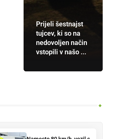
Prijeli šestnajst
tujcev, ki so na
nedovoljen način
vstopili v našo ...
Namesto 80 km/h, vozil s