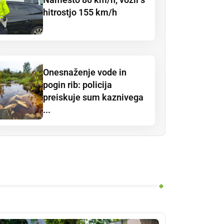
hitrostjo 155 km/h
Onesnaženje vode in
pogin rib: policija
preiskuje sum kaznivega
...