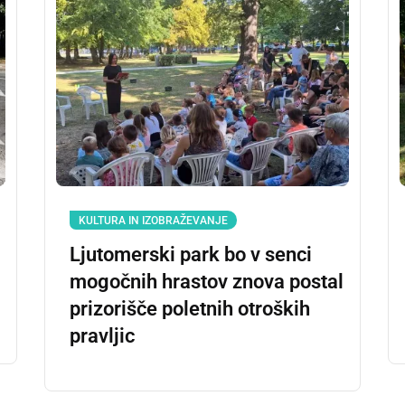
KULTURA IN IZOBRAŽEVANJE
Ljutomerski park bo v senci
mogočnih hrastov znova postal
prizorišče poletnih otroških
pravljic