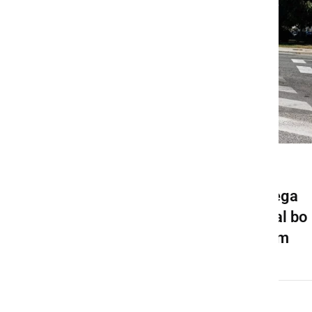
GOSPODARSTVO
Pričela se bo gradnja novega
krožišča v Ljutomeru, veljal bo
spremenjen prometni režim