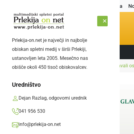
Naslovnica
No
Prlekija-on.net je največji in najbolje
obiskan spletni medij v širši Prlekiji,
Sledite nam:
SOBOTA, 8. AVGUST 2026
ustanovljen leta 2005. Mesečno nas
Naslovnica
Črna kronika
Policisti obravnavali o
obišče okoli 450 tisoč obiskovalcev.
Uredništvo
Dejan Razlag, odgovorni urednik
041 956 530
info@prlekija-on.net