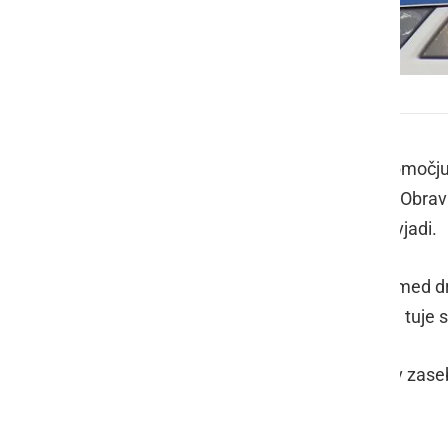
Policija
V preteklem dnevu so policisti na območj
je lažje telesno poškodoval kolesar. Obrav
in miru ter trije primeri povoženja divjadi.
S področja kriminalitete so policisti med d
nasilje v družini ter več poškodovanj tuje s
Javni red in mir je bil kršen dvakrat v zas
intervencijah policistov pomirili.