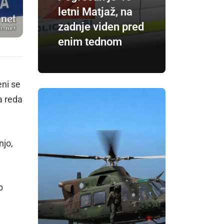
letni Matjaž, na
zadnje viden pred
enim tednom
eni se
a reda
njo,
b