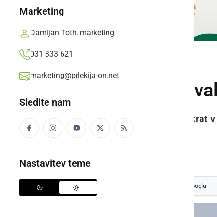
Marketing
Damijan Toth, marketing
031 333 621
ČRNA KRONIKA
marketing@prlekija-on.net
Policisti obravnava
Sledite nam
Javni red in mir je bil kršen dvakrat 
pomirili.
Prlekija-on.net,
četrtek, 1. julij 2021 ob 08:38
Nastavitev teme
Izberite
Prlekijo
kot svoj prednostni vir na Googlu