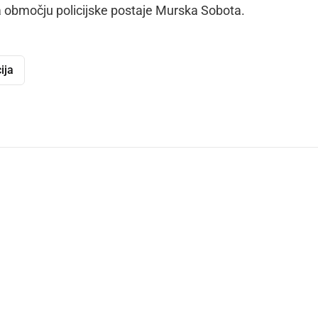
a območju policijske postaje Murska Sobota.
ija
dly