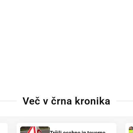
Več v črna kronika
Trčili osebno in tovorno