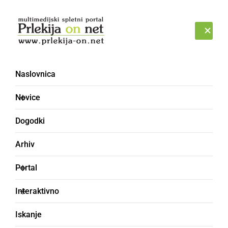
Prijava
NEDELJA, 9. AVGUST 2026
Naslovnica
Novice
Dogodki
Arhiv
KULTURA IN IZOBRAŽEVANJE
Portal
V občini Razkrižje
Interaktivno
praznovali 23. Občinski
Iskanje
praznik, dan državnosti