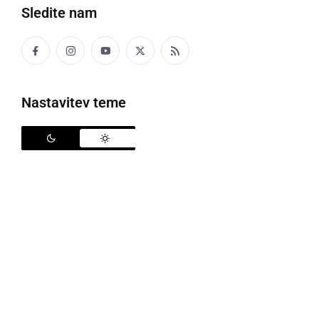
Sledite nam
Nastavitev teme
23. Občinski praznik Občine Razkrižje
Ob častnem občanu
dr. Božidarju Voljču
in drugih
gostih, so se slovesnosti udeležili predstavniki
Območnega združenja veteranov vojne za Slovenijo,
Območnega združenja slovenskih častnikov in
Policijsko veteranskega društva Sever za Pomurje
ter občani.