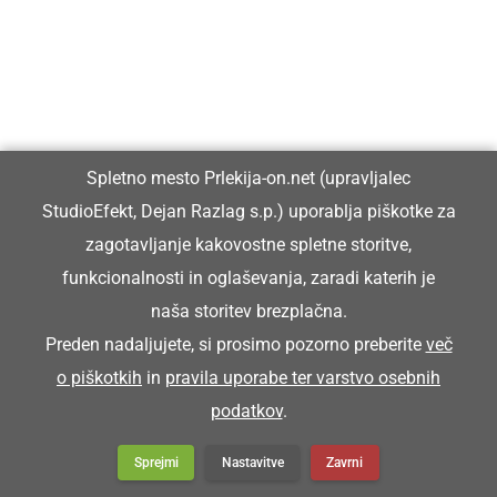
Vida Ozmec že desetletja dela v
gostinstvu in turizmu ter pripravlja ...
Spletno mesto Prlekija-on.net (upravljalec
StudioEfekt, Dejan Razlag s.p.) uporablja piškotke za
zagotavljanje kakovostne spletne storitve,
Ob Fričovi kapeli pripravili vaško
funkcionalnosti in oglaševanja, zaradi katerih je
žegnanje in druženje vaščanov
naša storitev brezplačna.
Preden nadaljujete, si prosimo pozorno preberite
več
o piškotkih
in
pravila uporabe ter varstvo osebnih
podatkov
.
Na slavnostni prireditvi ob 70. prazniku
Občine Ljutomer podelili ...
Sprejmi
Nastavitve
Zavrni