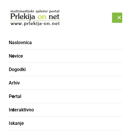
Prijava
PETEK, 7. AVGUST 2026
Naslovnica
Novice
Dogodki
Arhiv
GOSPODARSTVO
Portal
Obiski v Splošni
Interaktivno
bolnišnici Murska
Iskanje
Sobota od srede