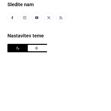
Sledite nam
Splošna bolnišnica Murska Sobota
Nastavitev teme
V Splošni bolnišnici Murska Sobota ob upoštevanju
določenih pogojev od jutri, 14. junija, dovoljujejo
obiske svojcev po 5 dneh bivanja v bolnišnici, in sicer
eni zdravi osebi na dan za največ 15 minut vsak
delovni dan med 15. in 16. uro, sporoča vodstvo
bolnišnice.
Obiskovalec mora imeti dokazilo PCT:
- ali potrdilo o prebolelosti,