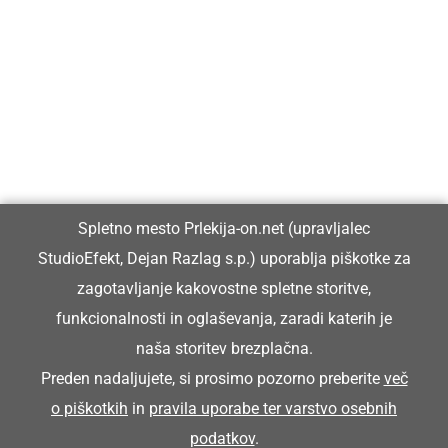
Prlekija-on.net je največji in najbolje obiskan spletni medij v
Prlekiji.
Vpisan je v razvid medijev, ki ga vodi Ministrstvo za kulturo
Republike Slovenije, pod zaporedno številko 1529.
Glavni in odgovorni urednik:
Spletno mesto Prlekija-on.net (upravljalec
Dejan Razlag
StudioEfekt, Dejan Razlag s.p.) uporablja piškotke za
info@prlekija-on.net
zagotavljanje kakovostne spletne storitve,
funkcionalnosti in oglaševanja, zaradi katerih je
naša storitev brezplačna.
Preden nadaljujete, si prosimo pozorno preberite
več
o piškotkih
in
pravila uporabe ter varstvo osebnih
© Prlekija-on.net | 2005 - 2026 | Vse pravice pridržane |
podatkov
.