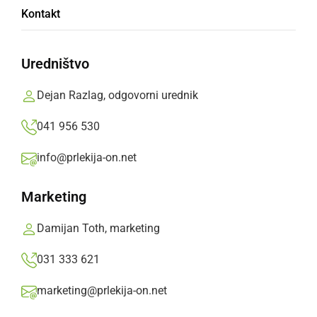
Kontakt
dovoljeni ob pogoju PCT
Uredništvo
Izjeme pri obiskih veljajo za hudo bolne,
otroke, porodnice in doječe mamice.
Dejan Razlag, odgovorni urednik
Prlekija-on.net,
torek, 13. julij 2021 ob 11:19
041 956 530
info@prlekija-on.net
»
Izberite
Prlekijo
kot svoj prednostni vir na Googlu
Marketing
Damijan Toth, marketing
031 333 621
marketing@prlekija-on.net