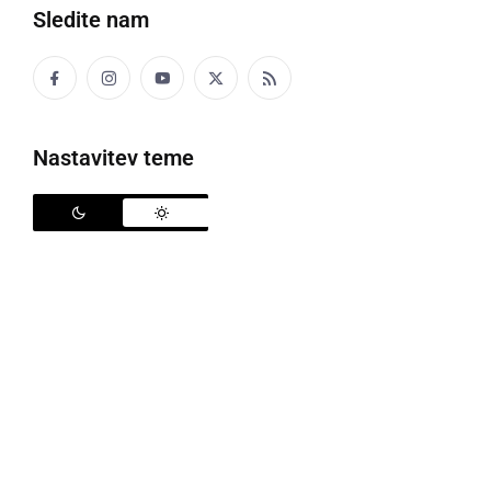
Sledite nam
Jež
Nastavitev teme
Po zimskem počitku, ko se le redko odpravijo na lov
za hrano, ježi spomladi postanejo precej dejavni. Ker
samica skoti 2-krat letno in ker si do jeseni morajo
nabrati dovolj zalog za zimo, se v svojih nočnih
potikanjih velikokrat podajo tudi čez ceste, kar je
vidno tudi po velikem številu teh povoženih koristih
žužkojedov. Ker so ježi koristne, vendar precej
počasne živali, povečana previdnost voznikov -
posebej v večernem in nočnem času - nikakor ne
more biti odveč, saj se ob kakršnikoli nevarnosti jež