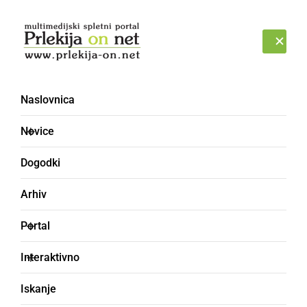
Prijava
NEDELJA, 9. AVGUST 2026
Naslovnica
Novice
Dogodki
Arhiv
NARAVA
Portal
Ogroženi nočni
Interaktivno
žužkojedi
Iskanje