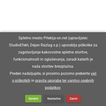
Vpisan je v razvid medijev, ki ga vodi Ministrstvo za kulturo
Republike Slovenije, pod zaporedno številko 1529.
Glavni in odgovorni urednik:
Spletno mesto Prlekija-on.net (upravljalec
Dejan Razlag
StudioEfekt, Dejan Razlag s.p.) uporablja piškotke za
info@prlekija-on.net
zagotavljanje kakovostne spletne storitve,
funkcionalnosti in oglaševanja, zaradi katerih je
naša storitev brezplačna.
Preden nadaljujete, si prosimo pozorno preberite
več
o piškotkih
in
pravila uporabe ter varstvo osebnih
© Prlekija-on.net | 2005 - 2026 | Vse pravice pridržane |
podatkov
.
info@prlekija-on.net
Splošni pogoji
•
Izjava o zasebnosti
•
Piškotki
Oglaševanje
Sprejmi
Nastavitve
Zavrni