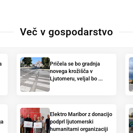
Več v gospodarstvo
a
Pričela se bo gradnja
novega krožišča v
Ljutomeru, veljal bo ...
Elektro Maribor z donacijo
ga
podprl ljutomerski
humanitarni organizaciji