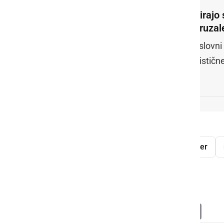
Zbirajo
Jeruzal
Poslovni
turističn
Dvorec Jeruzalem
Občina Ljutomer
razpis
ponudnik
komisija
Deli
Facebook
X
Messenger
WhatsApp
Copy
PrintFrien
Email
Link