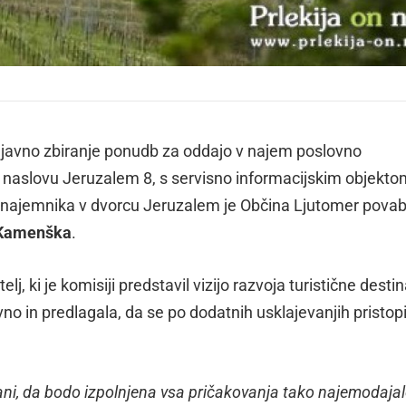
 za javno zbiranje ponudb za oddajo v najem poslovno
 naslovu Jeruzalem 8, s servisno informacijskim objekto
a najemnika v dvorcu Jeruzalem je Občina Ljutomer povab
 Kamenška
.
lj, ki je komisiji predstavil vizijo razvoja turistične destin
ivno in predlagala, da se po dodatnih usklajevanjih pristopi
čani, da bodo izpolnjena vsa pričakovanja tako najemodajal