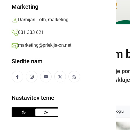
Marketing
Damijan Toth, marketing
031 333 621
GOSPODARSTVO
marketing@prlekija-on.net
Dvorec Jeruzalem b
Sledite nam
Iztekel se je rok za javno zbiranje 
predlagala, da se po dodatnih usklaj
Prlekija-on.net,
sreda, 21. julij 2021 ob 14:55
Nastavitev teme
Izberite
Prlekijo
kot svoj prednostni vir na Googlu