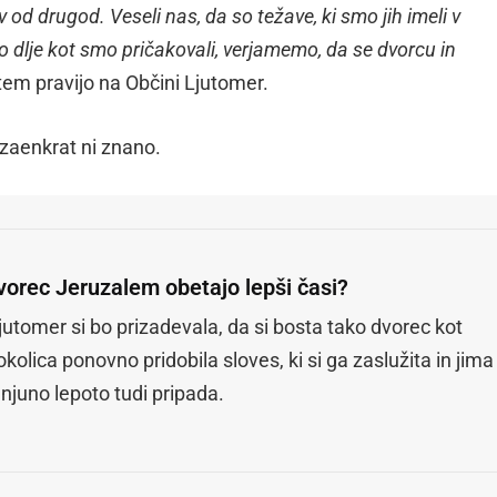
 od drugod. Veseli nas, da so težave, ki smo jih imeli v
lo dlje kot smo pričakovali, verjamemo, da se dvorcu in
 tem pravijo na Občini Ljutomer.
 zaenkrat ni znano.
vorec Jeruzalem obetajo lepši časi?
utomer si bo prizadevala, da si bosta tako dvorec kot
kolica ponovno pridobila sloves, ki si ga zaslužita in jima
njuno lepoto tudi pripada.