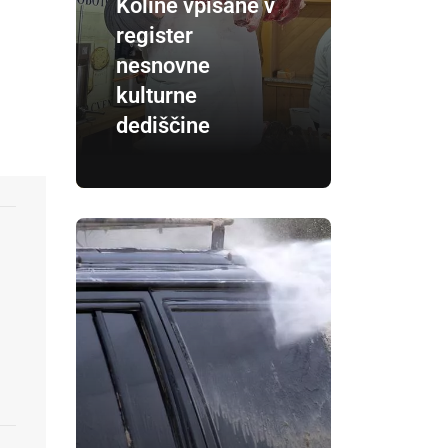
Koline vpisane v
register
nesnovne
kulturne
dediščine