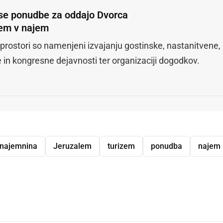
 se ponudbe za oddajo Dvorca
em v najem
 prostori so namenjeni izvajanju gostinske, nastanitvene,
e in kongresne dejavnosti ter organizaciji dogodkov.
najemnina
Jeruzalem
turizem
ponudba
najem
dly