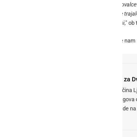
občanov, kakor tudi gostov ter obiskovalcev
preteklosti uspešno rešene. Četudi je traja
Jeruzalemu ponovno pišejo lepši časi
," ob
Kdo je bil izbran za najem dvorca, še nam
Se za D
Občina Lj
njegova o
glede na 