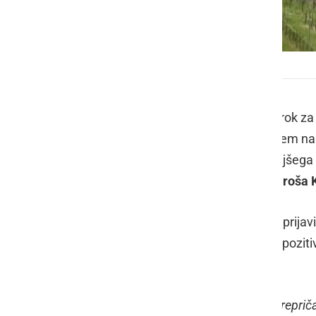
Dvorec Jeruzalem
V ponedeljek, 19. julija, se je iztekel rok
turističnega objekta Dvorec Jeruzalem na
(TIC). V komisijo za izbor najugodnejšeg
mag. Heleno Cvikl
,
Petra Misjo
in
Uroša
Odpiranja ponudb se je udeležil tudi prijavite
Komisija je vlogo prijavitelja ocenila pozit
podpisu najemne pogodbe.
"
Glede na predstavljeno vizijo, smo prepri