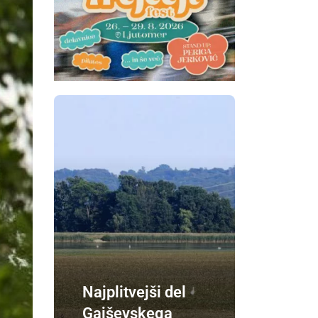
Najplitvejši del
Gajševskega