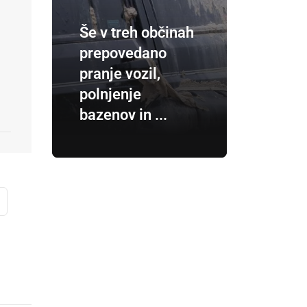
Še v treh občinah
prepovedano
pranje vozil,
polnjenje
bazenov in ...