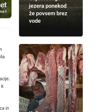
jezera ponekod
že povsem brez
vode
m
ila
acije.
 k
ca in