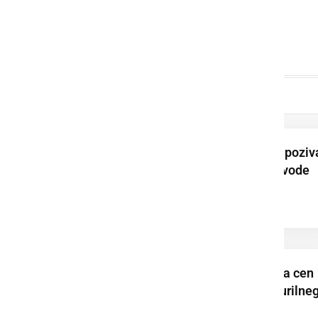
Prleška komunala poziv
k varčni rabi pitne vode
V torek sprememba cen
bencina, dizla in kurilne
olja