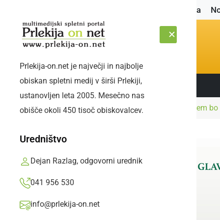
Naslovnica
No
Prlekija-on.net je največji in najbolje
obiskan spletni medij v širši Prlekiji,
Sledite nam:
ČETRTEK, 6. AVGUST 2026
ustanovljen leta 2005. Mesečno nas
Naslovnica
Gospodarstvo
Dvorec Jeruzalem bo 
obišče okoli 450 tisoč obiskovalcev.
Uredništvo
Dejan Razlag, odgovorni urednik
041 956 530
info@prlekija-on.net