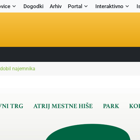
vice
Dogodki
Arhiv
Portal
Interaktivno
I
dobil najemnika