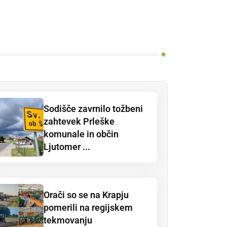
Sodišče zavrnilo tožbeni
zahtevek Prleške
komunale in občin
Ljutomer ...
Orači so se na Krapju
pomerili na regijskem
tekmovanju