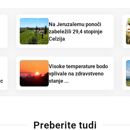
Na Jeruzalemu ponoči
zabeležili 29,4 stopinje
Celzija
Visoke temperature bodo
vplivale na zdravstveno
ic
stanje ...
Preberite tudi