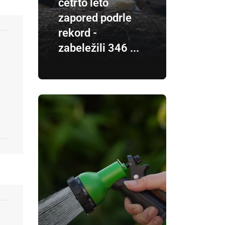
četrto leto
zapored podrle
rekord -
zabeležili 346 ...