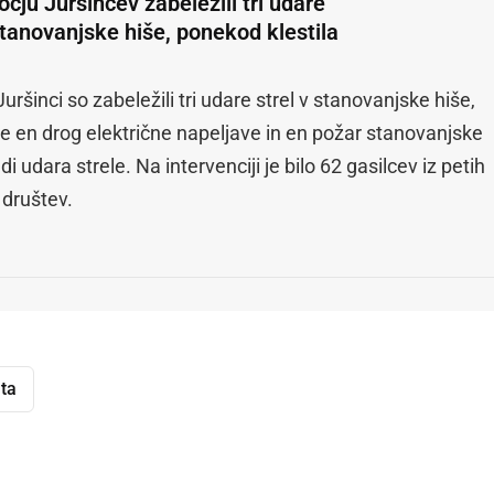
čju Juršincev zabeležili tri udare
stanovanjske hiše, ponekod klestila
Juršinci so zabeležili tri udare strel v stanovanjske hiše,
je en drog električne napeljave in en požar stanovanjske
di udara strele. Na intervenciji je bilo 62 gasilcev iz petih
 društev.
ta
dly