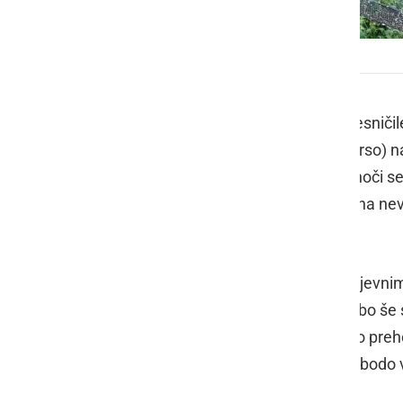
Padala je tudi toča
Napovedi vremenoslovcev so se uresničile,
Ljutomera. Agencija RS za okolje (Arso) 
močnejšimi nalivi in sunki vetra. Ponoči s
predvsem na Primorskem tudi kakšna nevih
okoli 19 °C.
V ponedeljek bo sprva oblačno s krajevni
bo razjasnilo. Predvsem na zahodu bo še s
večera ponehale. Na Primorskem bo preho
veter. Najvišje dnevne temperature bodo v
do 27 °C.