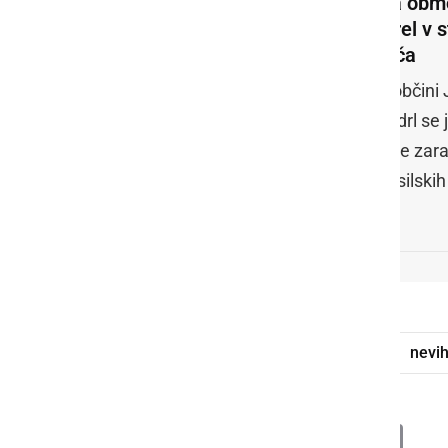
Na obmo
strel v 
toča
V občini 
podrl se 
hiše zara
gasilskih
vreme
dež
toča
neurje
nevih
Deli
Facebook
X
Messenger
WhatsApp
Copy
PrintFrien
Email
Link