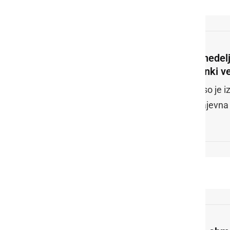
V nedelj
sunki ve
Arso je i
krajevna 