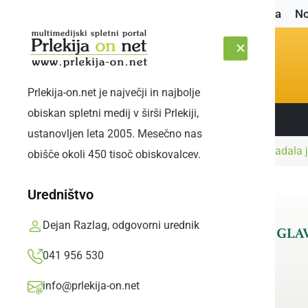
Naslovnica
No
Prlekija-on.net je največji in najbolje
obiskan spletni medij v širši Prlekiji,
Sledite nam:
ČETRTEK, 6. AVGUST 2026
ustanovljen leta 2005. Mesečno nas
Naslovnica
Narava
Zajelo nas je neurje, padala 
obišče okoli 450 tisoč obiskovalcev.
Uredništvo
Dejan Razlag, odgovorni urednik
041 956 530
info@prlekija-on.net