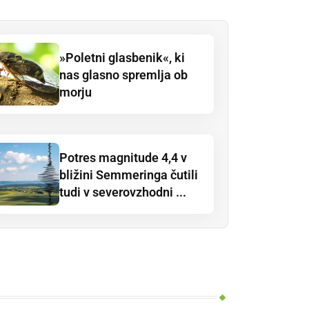
»Poletni glasbenik«, ki
nas glasno spremlja ob
morju
Potres magnitude 4,4 v
bližini Semmeringa čutili
tudi v severovzhodni ...