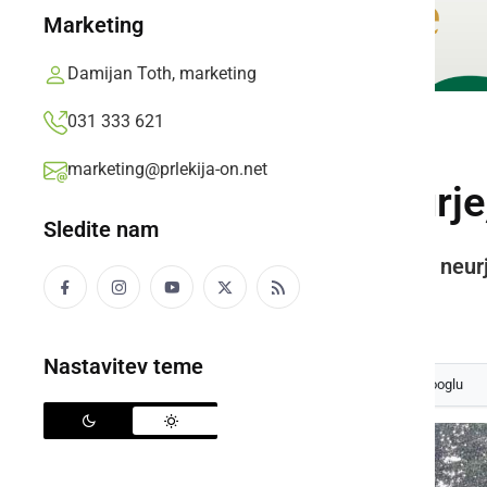
Marketing
Damijan Toth, marketing
031 333 621
NARAVA
marketing@prlekija-on.net
Zajelo nas je neurje
Sledite nam
Zvečer bodo še možna krajevna neurja
Prlekija-on.net,
nedelja, 1. avgust 2021 ob 17:51
Nastavitev teme
Izberite
Prlekijo
kot svoj prednostni vir na Googlu