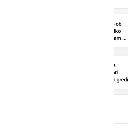
Vročinski val se bo ob
koncu tedna nekoliko
ublažil, ne pa povsem ...
Otroci Vrtca Manka
Golarja pomagali pri
urejanju sejemskih gred