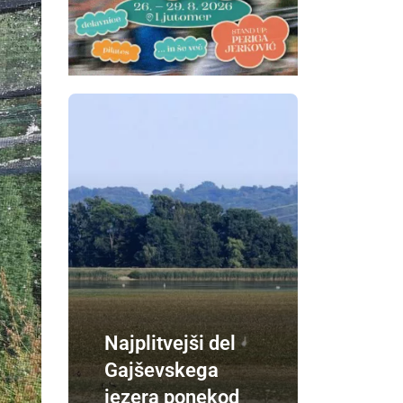
Najplitvejši del
Gajševskega
jezera ponekod