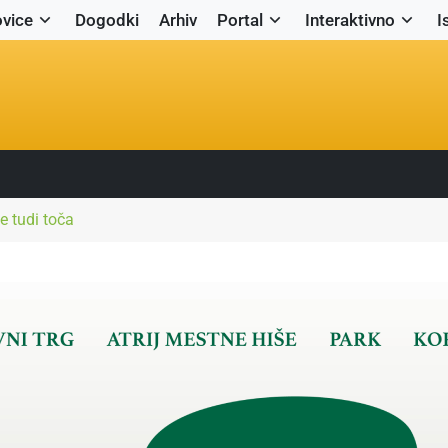
vice
Dogodki
Arhiv
Portal
Interaktivno
I
je tudi toča