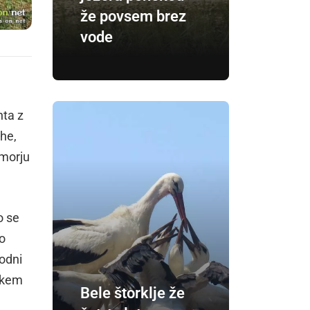
že povsem brez
vode
hta z
ohe,
 morju
o se
o
odni
rskem
Bele štorklje že