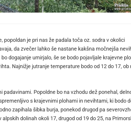
 popoldan je pri nas že padala toča oz. sodra v okolici
navaja, da zvečer lahko še nastane kakšna močnejša nevi
e bo dogajanje umirjalo, še se bodo pojavljale krajevne pl
ta. Najnižje jutranje temperature bodo od 12 do 17, ob
mi padavinami. Popoldne bo na vzhodu dež ponehal, deln
premenljivo s krajevnimi plohami in nevihtami, ki bodo d
dno zapihala šibka burja, ponekod drugod pa severovzh
 alpskih dolinah okoli 17, drugod od 19 do 25, na Primo