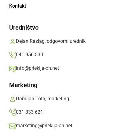
Kontakt
Materialna škoda znaša okoli 7.000 evrov.
Uredništvo
Prlekija-on.net,
petek, 20. avgust 2021 ob 11:31
Dejan Razlag, odgovorni urednik
»
Izberite
Prlekijo
kot svoj prednostni vir na Googlu
041 956 530
info@prlekija-on.net
Marketing
Damijan Toth, marketing
031 333 621
marketing@prlekija-on.net