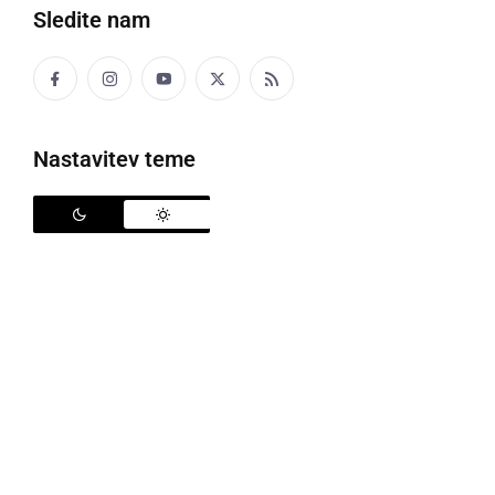
Sledite nam
Materialna škoda znaša okoli 7.000 evrov
Neznani storilec je med 9. 7. in 19. 8. 2021, z
Nastavitev teme
neograjenega prostora na Vodovodni ulici v Mariboru
odtujil približno 16 ton tirnic, dolgih 5 do 8 metrov.
Materialna škoda znaša okoli 7.000 evrov.
tirnice
tatvina
neznanec
škoda
Deli
Facebook
X
Messenger
WhatsApp
Copy
PrintFriendly
Email
Link