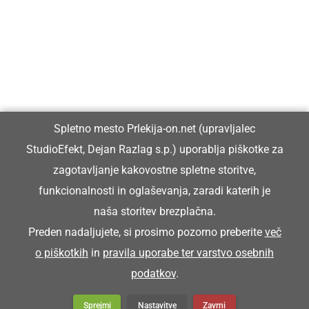
Prlekiji.
Vpisan je v razvid medijev, ki ga vodi Ministrstvo za kulturo
Republike Slovenije, pod zaporedno številko 1529.
Glavni in odgovorni urednik:
Spletno mesto Prlekija-on.net (upravljalec
Dejan Razlag
StudioEfekt, Dejan Razlag s.p.) uporablja piškotke za
info@prlekija-on.net
zagotavljanje kakovostne spletne storitve,
funkcionalnosti in oglaševanja, zaradi katerih je
naša storitev brezplačna.
Preden nadaljujete, si prosimo pozorno preberite
več
o piškotkih
in
pravila uporabe ter varstvo osebnih
© Prlekija-on.net | 2005 - 2026 | Vse pravice pridržane |
podatkov
.
info@prlekija-on.net
Splošni pogoji
•
Izjava o zasebnosti
•
Piškotki
Oglaševanje
Sprejmi
Nastavitve
Zavrni