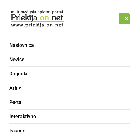
Prijava
PETEK, 7. AVGUST 2026
Naslovnica
Novice
Dogodki
Arhiv
ČRNA KRONIKA
Portal
Neznanec odtujil
Interaktivno
približno 16 ton tirnic,
Iskanje
dolgih 5 do 8 metrov