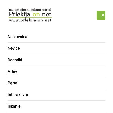
Prijava
SOBOTA, 8. AVGUST 2026
Naslovnica
Novice
Dogodki
Arhiv
ČRNA KRONIKA
Portal
Voznica zapeljala s
Interaktivno
cestišča in se prevrnila
Iskanje
na streho