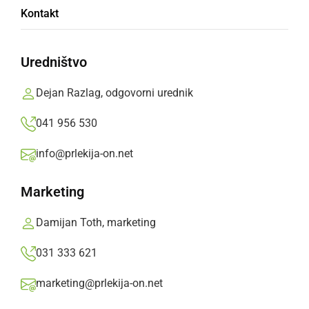
Kontakt
Branke Staman Gledališča pravljičarne z
imenitno Renato Brglez.
Uredništvo
Prlekija-on.net,
torek, 24. avgust 2021 ob 14:54
Dejan Razlag, odgovorni urednik
»
Izberite
Prlekijo
kot svoj prednostni vir na Googlu
041 956 530
info@prlekija-on.net
Marketing
Damijan Toth, marketing
031 333 621
marketing@prlekija-on.net