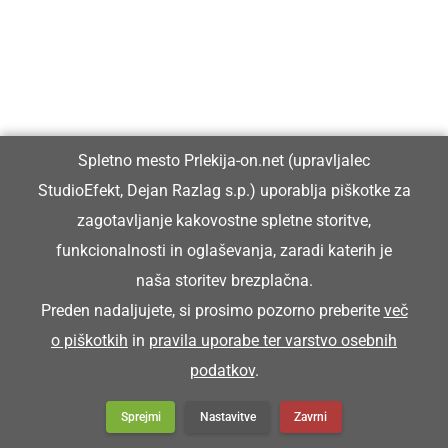
Spletno mesto Prlekija-on.net (upravljalec
StudioEfekt, Dejan Razlag s.p.) uporablja piškotke za
zagotavljanje kakovostne spletne storitve,
funkcionalnosti in oglaševanja, zaradi katerih je
naša storitev brezplačna.
Preden nadaljujete, si prosimo pozorno preberite
več
o piškotkih
in
pravila uporabe ter varstvo osebnih
podatkov
.
Sprejmi
Nastavitve
Zavrni
Milan Horvat že 50 let uspešno dela v