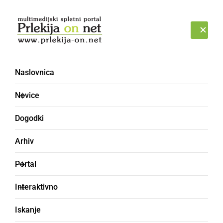
Prijava
SOBOTA, 8. AVGUST 2026
Naslovnica
Novice
Dogodki
Arhiv
KULTURA IN IZOBRAŽEVANJE
Portal
Pravljice pod hrasti
Interaktivno
Letos so gostili igrano animacijsko predstavo
Iskanje
Buča debeluča po motivih slikanice Jasne